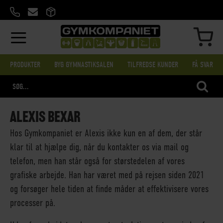
SKIP
TO
CONTENT
MIN
PRODUKTER
BYG GYMNASTIKSALEN
TILFREDSE KUNDER
FÅ SVAR
SEA
ALEXIS BEXAR
Hos Gymkompaniet er Alexis ikke kun en af dem, der står
klar til at hjælpe dig, når du kontakter os via mail og
telefon, men han står også for størstedelen af vores
grafiske arbejde. Han har været med på rejsen siden 2021
og forsøger hele tiden at finde måder at effektivisere vores
processer på.