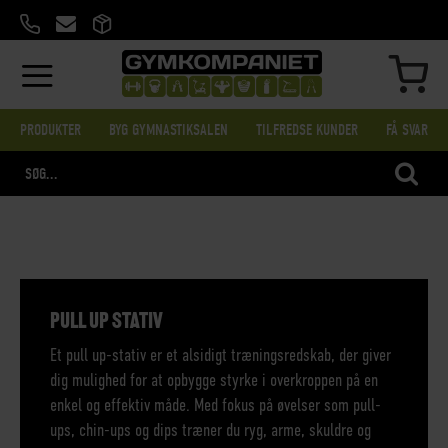
SKIP
TO
CONTENT
MIN
PRODUKTER
BYG GYMNASTIKSALEN
TILFREDSE KUNDER
FÅ SVAR
SEA
PULL UP STATIV
Et pull up-stativ er et alsidigt træningsredskab, der giver
dig mulighed for at opbygge styrke i overkroppen på en
enkel og effektiv måde. Med fokus på øvelser som pull-
ups, chin-ups og dips træner du ryg, arme, skuldre og