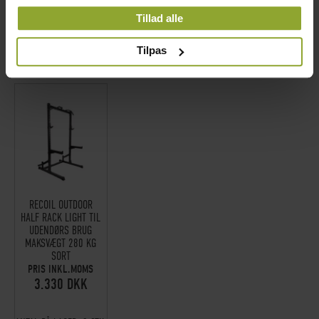
ANTAL PÅ LAGER:
0 STK.
OPLYSNINGER, DU HAR GIVET DEM, ELLER SOM DE
Tillad alle
ÅTER I LAGER SÄSONG
HAR INDSAMLET FRA DIN BRUG AF DERES
2027 IGEN
TJENESTER.
Tilpas
LAVET PÅ BESTILLING VARE
LAVET PÅ BESTILLING VARE
PÅMINN MIG
RECOIL OUTDOOR
HALF RACK LIGHT TIL
UDENDØRS BRUG
MAKSVÆGT 280 KG
SORT
PRIS INKL.MOMS
3.330 DKK