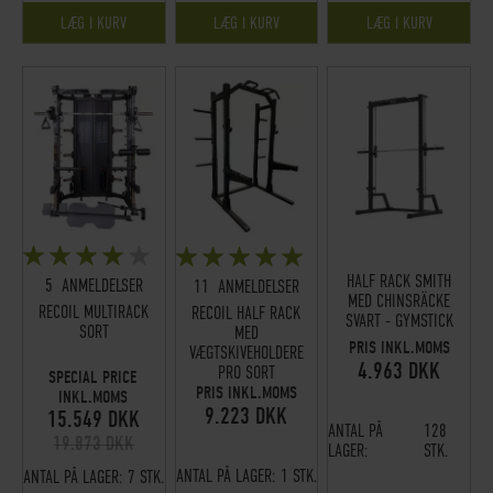
LÆG I KURV
LÆG I KURV
LÆG I KURV
BEDØMMELSE:
BEDØMMELSE:
78%
100%
HALF RACK SMITH
5
ANMELDELSER
11
ANMELDELSER
MED CHINSRÄCKE
RECOIL MULTIRACK
RECOIL HALF RACK
SVART - GYMSTICK
SORT
MED
PRIS INKL.MOMS
VÆGTSKIVEHOLDERE
4.963 DKK
PRO SORT
SPECIAL PRICE
PRIS INKL.MOMS
INKL.MOMS
9.223 DKK
15.549 DKK
ANTAL PÅ
128
19.873 DKK
LAGER:
STK.
ANTAL PÅ LAGER:
1 STK.
ANTAL PÅ LAGER:
7 STK.