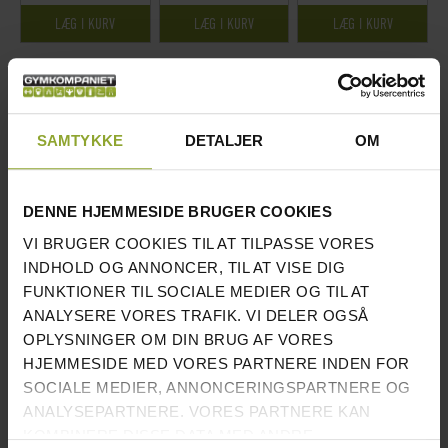
LÆG I KURV
LÆG I KURV
LÆG I KURV
SAMTYKKE
DETALJER
OM
DENNE HJEMMESIDE BRUGER COOKIES
BEDØMMELSE:
VI BRUGER COOKIES TIL AT TILPASSE VORES
100%
1
ANMELDELSE
INDHOLD OG ANNONCER, TIL AT VISE DIG
RECOIL OUTDOOR
CHINS/DIPS MED
CHIN-UP
FUNKTIONER TIL SOCIALE MEDIER OG TIL AT
VÆGTSTANGSSTATIV/C
VÆGTMAGASIN/MODV
STATIV/DIPSSTATIV –
ANALYSERE VORES TRAFIK. VI DELER OGSÅ
HIN-UP STATIV TIL
ÆGT STÅL SORT – BH
STÅL SORT – BH
OPLYSNINGER OM DIN BRUG AF VORES
UDENDØRS BRUG
FITNESS
FITNESS (L900BB)
SORT PREMIUM
PRIS INKL.MOMS
PRIS INKL.MOMS
HJEMMESIDE MED VORES PARTNERE INDEN FOR
PRIS INKL.MOMS
62.409 DKK
12.489 DKK
SOCIALE MEDIER, ANNONCERINGSPARTNERE OG
4.892 DKK
ANALYSEPARTNERE. VORES PARTNERE KAN
ANTAL PÅ LAGER:
5 STK.
ANTAL PÅ LAGER:
4 STK.
KOMBINERE DISSE DATA MED ANDRE