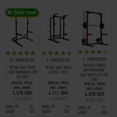
BEDØMMELSE:
BEDØMMELSE:
BEDØMMELSE:
80%
97%
92%
6
ANMELDELSER
29
ANMELDELSER
5
ANMELDELSER
MASTER FITNESS
RECOIL HALF RACK
RECOIL HALF RACK
SMITHMASKINE /
LIGHT MAKSVÆGT 280
ALEXIS, SORT
HALF RACK XT5 STÅL
KG SORT
SORT
SPECIAL PRICE
SPECIAL PRICE
SPECIAL PRICE
INKL.MOMS
INKL.MOMS
INKL.MOMS
2.478 DKK
4.111 DKK
6.028 DKK
2.833 DKK
5.318 DKK
8.939 DKK
ANTAL PÅ
70
ANTAL PÅ
176
ANTAL PÅ
10
LAGER:
STK.
LAGER:
STK.
LAGER:
STK.