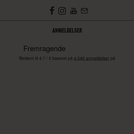
sammenfoldet tilstand og kan nemt opbevares
under sofa eller seng.
DOBBELTFOLDNING VS. ENKELTFOLDNING
ANMELDELSER
ENKELTFOLDNING – LØBEFLADEN FOLDES OP I ÉT STYKKE.
DOBBELTFOLDNING – MERE KOMPAKT FORMAT, IDEELT TIL
MINDRE RUM.
EKSEMPLER PÅ POPULÆRE MODELLER MED SMART
FOLDEMEKANISME:
GYMSTICK WALKINGPAD PRO : GYMSTICK WALKINGPAD
PRO ER ET GÅBÅND, SOM DU NEMT KAN PLACERE UNDER
EN SOFA ELLER SENG EFTER DIN TRÆNING. TAKKET VÆRE
DEN LAVE VÆGT OG SMIDIGE TRANSPORTHJUL KAN DU LET
FLYTTE BÅNDET FOR AT FINDE EN PASSENDE
TRÆNINGSPLADS HJEMME ELLER PÅ ARBEJDSPLADSEN.
BÅNDET KAN DEREFTER OPBEVARES OPREJST FOR AT
SPARE PLADS VED BEHOV.
GYMSTICK WALKINGPAD V.2 : WALKINGPAD V.2 FRA
GYMSTICK ER ET GENNEMTÆNKT GÅBÅND TIL DIG, DER VIL
FÅ MERE BEVÆGELSE IND I HVERDAGEN, HJEMME ELLER PÅ