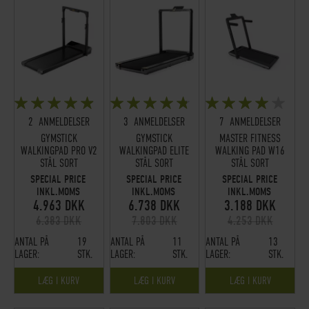
BEDØMMELSE:
BEDØMMELSE:
BEDØMMELSE:
95%
93%
79%
2
ANMELDELSER
3
ANMELDELSER
7
ANMELDELSER
GYMSTICK
GYMSTICK
MASTER FITNESS
WALKINGPAD PRO V2
WALKINGPAD ELITE
WALKING PAD W16
STÅL SORT
STÅL SORT
STÅL SORT
SPECIAL PRICE
SPECIAL PRICE
SPECIAL PRICE
INKL.MOMS
INKL.MOMS
INKL.MOMS
4.963 DKK
6.738 DKK
3.188 DKK
6.383 DKK
7.803 DKK
4.253 DKK
ANTAL PÅ
19
ANTAL PÅ
11
ANTAL PÅ
13
LAGER:
STK.
LAGER:
STK.
LAGER:
STK.
LÆG I KURV
LÆG I KURV
LÆG I KURV