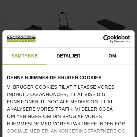
BEDØMMELSE:
SAMTYKKE
DETALJER
OM
90%
MASTER FITNESS
MASTER FITNESS
1
ANMELDELSE
WALKINGPAD W14
WALKINGPAD W13
GYMSTICK
STÅL SORT
STÅL SORT
WALKINGPAD V.2 STÅL
DENNE HJEMMESIDE BRUGER COOKIES
PRIS INKL.MOMS
SPECIAL PRICE
SØLV/SORT
3.543 DKK
INKL.MOMS
PRIS INKL.MOMS
VI BRUGER COOKIES TIL AT TILPASSE VORES
2.478 DKK
4.892 DKK
INDHOLD OG ANNONCER, TIL AT VISE DIG
3.188 DKK
ANTAL PÅ
10
FUNKTIONER TIL SOCIALE MEDIER OG TIL AT
ANTAL PÅ LAGER:
0 STK.
LAGER:
STK.
ANALYSERE VORES TRAFIK. VI DELER OGSÅ
ANTAL PÅ
203
LAGER:
STK.
OPLYSNINGER OM DIN BRUG AF VORES
HJEMMESIDE MED VORES PARTNERE INDEN FOR
LÆG I KURV
PÅMINN MIG
LÆG I KURV
SOCIALE MEDIER, ANNONCERINGSPARTNERE OG