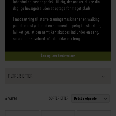
løbebånd og passer perfekt til dig, der ønsker at øge din
daglige bevægelse uden at optage for meget plads.
I modsætning til større træningsmaskiner er en walking
pad ofte udstyret med en sammenklappelig konstruktion,
hvilket gør, at den nemt kan skubbes ind under en seng,
sofa eller skrivebord, når den ikke er i brug.
Åbn og læs beskrivelsen
FILTRER EFTER
varer
6
SORTER EFTER