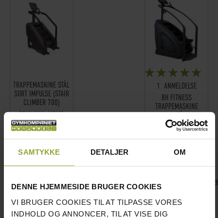
BEDØMMELSE:
100%
TRAPPEMASKINE STÅL
1
ANMELDELSE
SORT IMPULSE (STAIR
BH FITNESS
CLIMBER 700)
TRAPPEMASKINE
PRIS INKL.MOMS
SC1000 STÅL SORT
63.183 DKK
PRIS INKL.MOMS
87.749 DKK
ANTAL PÅ LAGER:
4 STK.
SAMTYKKE
DETALJER
OM
ANTAL PÅ LAGER:
5 STK.
LÆG I KURV
LAVET PÅ BESTILLING VAR
DENNE HJEMMESIDE BRUGER COOKIES
VI BRUGER COOKIES TIL AT TILPASSE VORES
INDHOLD OG ANNONCER, TIL AT VISE DIG