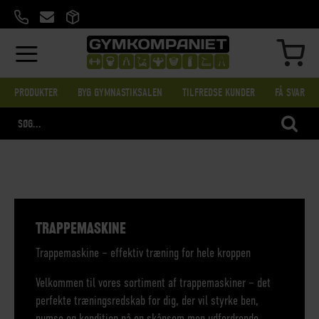
SKIP
TO
CONTENT
MIN
PRODUKTER
BYG GYMNASTIKSALEN
TILFREDSE KUNDER
FÅ SVAR
SEA
TRAPPEMASKINE
Trappemaskine – effektiv træning for hele kroppen
Velkommen til vores sortiment af trappemaskiner – det
perfekte træningsredskab for dig, der vil styrke ben,
numse og kondition på en skånsom men udfordrende