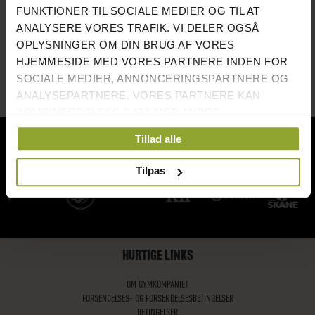
FUNKTIONER TIL SOCIALE MEDIER OG TIL AT
ANALYSERE VORES TRAFIK. VI DELER OGSÅ
OPLYSNINGER OM DIN BRUG AF VORES
HJEMMESIDE MED VORES PARTNERE INDEN FOR
SOCIALE MEDIER, ANNONCERINGSPARTNERE OG
ANALYSEPARTNERE. VORES PARTNERE KAN
KOMBINERE DISSE DATA MED ANDRE
OPLYSNINGER, DU HAR GIVET DEM, ELLER SOM DE
NÖJDA KUNDER
Tillad alle
HAR INDSAMLET FRA DIN BRUG AF DERES
TJENESTER.
Tilpas
HURTIGE LINKS
OM GYMKOMPANIET
FORSENDELSES- OG FORSENDELSESBETINGELSER
BETINGELSER