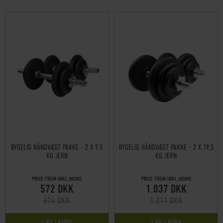
BYGELIG HÅNDVÆGT PAKKE - 2 X 9,5
BYGELIG HÅNDVÆGT PAKKE - 2 X 19,5
KG JERN
KG JERN
PRICE FROM INKL.MOMS
PRICE FROM INKL.MOMS
572 DKK
1.037 DKK
674 DKK
1.211 DKK
LÆG I KURV
LÆG I KURV