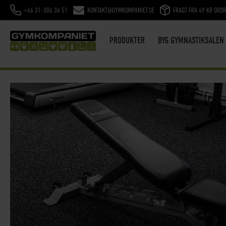
+46 31-306 36 51
KONTAKT@GYMKOMPANIET.SE
FRAGT FRA 49 KR ORD
SKIP
TO
CONTENT
PRODUKTER
BYG GYMNASTIKSALEN