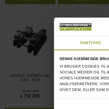
SAMTYKKE
DENNE HJEMMESIDE BRU
VI BRUGER COOKIES TIL 
SOCIALE MEDIER OG TIL 
JUSTERBARE HÅNDVÆGTE I STÅL,
BEGYNDERPAKKE KETTLEBELLS
VORES HJEMMESIDE MED
23,5KG - RECOIL
NEOPREN RECOIL
ANALYSEPARTNERE. VORE
GIVET DEM, ELLER SOM 
PRIS INKL.MOMS
PRICE FROM INKL.MOMS
4.750 DKK
1.347 DKK