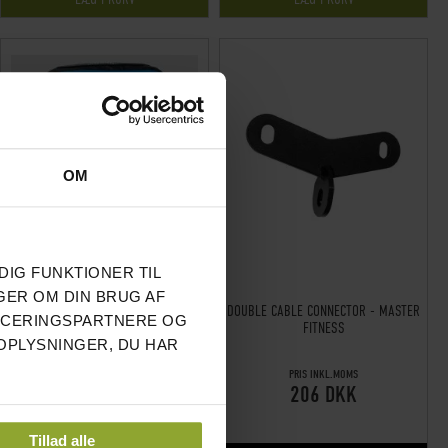
OM
DIG FUNKTIONER TIL
GER OM DIN BRUG AF
HUSAFELL SANDBAG - NTG
DOUBLE CABLE CONNECTOR - MASTER
NCERINGSPARTNERE OG
FITNESS
OPLYSNINGER, DU HAR
PRIS INKL.MOMS
UDSOLGT
206 DKK
Tillad alle