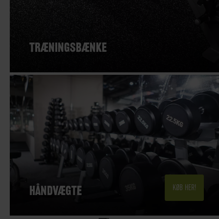
TRÆNINGSBÆNKE
HÅNDVÆGTE
KØB HER!