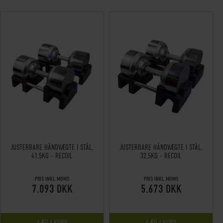
JUSTERBARE HÅNDVÆGTE I STÅL,
JUSTERBARE HÅNDVÆGTE I STÅL,
41,5KG - RECOIL
32,5KG - RECOIL
PRIS INKL.MOMS
PRIS INKL.MOMS
7.093 DKK
5.673 DKK
LÆG I KURV
LÆG I KURV