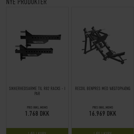
NYE PRODUKTER
SIKKERHEDSARME TIL R82 RACKS - I
RECOIL BENPRES MED VÆGTOPHÆNG
PAR
PRIS INKL.MOMS
PRIS INKL.MOMS
1.768 DKK
16.969 DKK
LÆG I KURV
LÆG I KURV