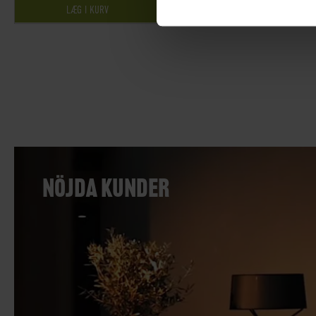
PÅ LAGER
LÆG I KURV
NÖJDA KUNDER