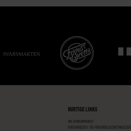
HURTIGE LINKS
OM GYMKOMPANIET
FORSENDELSES- OG FORSENDELSESBETINGELSER