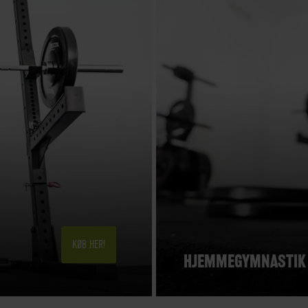
KØB HER!
HJEMMEGYMNASTIK