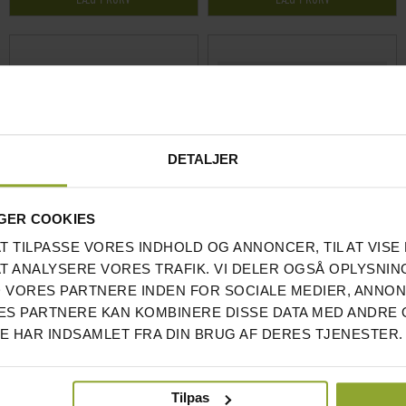
DETALJER
GER COOKIES
AT TILPASSE VORES INDHOLD OG ANNONCER, TIL AT VISE 
AT ANALYSERE VORES TRAFIK. VI DELER OGSÅ OPLYSNIN
LOCKQUICK 50MM (PAR) RECOIL
THROWING BAG - NTG
 VORES PARTNERE INDEN FOR SOCIALE MEDIER, ANNO
S PARTNERE KAN KOMBINERE DISSE DATA MED ANDRE 
DE HAR INDSAMLET FRA DIN BRUG AF DERES TJENESTER.
PRIS INKL.MOMS
PRIS INKL.MOMS
205 DKK
851 DKK
Tilpas