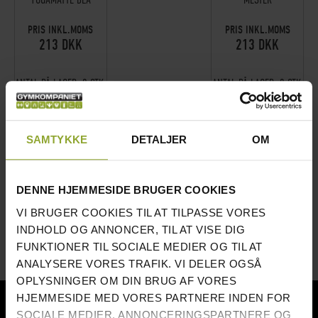
PRIS INKL.MOMS
PRIS INKL.MOMS
213 DKK
213 DKK
ANTAL PÅ LAGER:
0 STK.
ANTAL PÅ LAGER:
0 STK.
PÅMINN MIG
PÅMINN MIG
SAMTYKKE
DETALJER
OM
DENNE HJEMMESIDE BRUGER COOKIES
VI BRUGER COOKIES TIL AT TILPASSE VORES
INDHOLD OG ANNONCER, TIL AT VISE DIG
FUNKTIONER TIL SOCIALE MEDIER OG TIL AT
ANALYSERE VORES TRAFIK. VI DELER OGSÅ
OPLYSNINGER OM DIN BRUG AF VORES
NÖJDA KUNDER
HJEMMESIDE MED VORES PARTNERE INDEN FOR
SOCIALE MEDIER, ANNONCERINGSPARTNERE OG