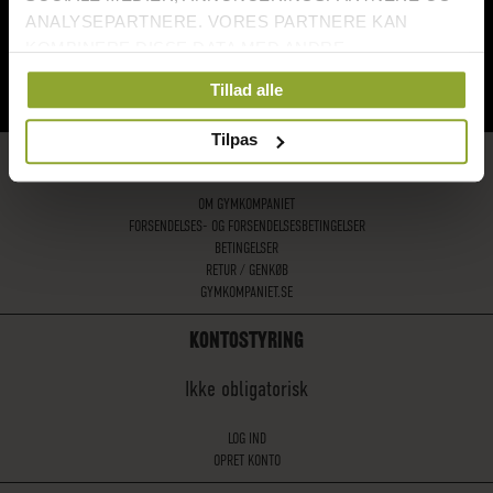
ANALYSEPARTNERE. VORES PARTNERE KAN
KOMBINERE DISSE DATA MED ANDRE
OPLYSNINGER, DU HAR GIVET DEM, ELLER SOM DE
Tillad alle
HAR INDSAMLET FRA DIN BRUG AF DERES
TJENESTER.
Tilpas
HURTIGE LINKS
OM GYMKOMPANIET
FORSENDELSES- OG FORSENDELSESBETINGELSER
BETINGELSER
RETUR / GENKØB
GYMKOMPANIET.SE
KONTOSTYRING
Ikke obligatorisk
LOG IND
OPRET KONTO