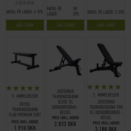
2.833 DKK
ANTAL PÅ
58
ANTAL PÅ LAGER:
4 STK.
ANTAL PÅ LAGER:
5 STK.
LAGER:
STK.
LÆG I KURV
LÆG I KURV
LÆG I KURV
BEDØMMELSE:
BEDØMMELSE:
JUSTERBAR
95%
100%
2
ANMELDELSER
5
ANMELDELSER
TRÆNINGSBÆNK
JUSTERBAR
SLEEK TIL
RECOIL
TRÆNINGSBÆNK PRO
UDENDØRSBRUG -
TRÆNINGSBÆNK
TIL UDENDØRSBRUG -
RECOIL
FLAD PREMIUM SORT
RECOIL
PRIS INKL.MOMS
PRIS INKL.MOMS
PRIS INKL.MOMS
2.833 DKK
1.910 DKK
3.188 DKK