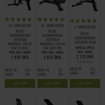
BEDØMMELSE:
BEDØMMELSE:
BEDØMMELSE:
95%
96%
98%
23
ANMELDELSER
34
ANMELDELSER
4
ANMELDELSER
RECOIL
RECOIL
RECOIL
TRÆNINGSBÆNK
TRÆNINGSBÆNK
TRÆNINGSBÆNK
JUSTERBAR
JUSTERBAR
JUSTERBAR SLEEK
MAKSVÆGT 300 KG
MAKSVÆGT 1200 KG
SPECIAL PRICE
SORT CLASSIC
STÅL SORT PRO
INKL.MOMS
PRIS INKL.MOMS
PRIS INKL.MOMS
2.123 DKK
1.839 DKK
2.833 DKK
2.478 DKK
ANTAL PÅ
176
ANTAL PÅ
274
ANTAL PÅ
73
LAGER:
STK.
LAGER:
STK.
LAGER:
STK.
LÆG I KURV
LÆG I KURV
LÆG I KURV