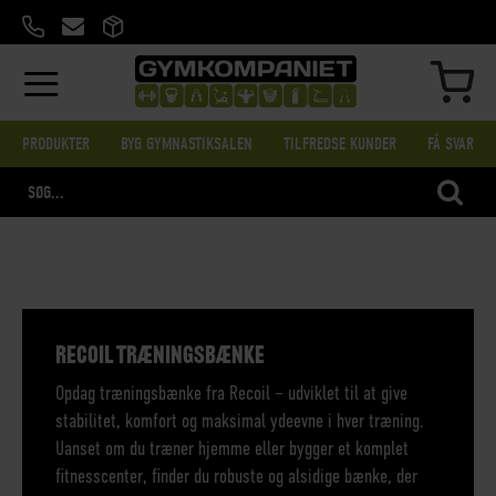
SKIP
TO
CONTENT
MIN
PRODUKTER
BYG GYMNASTIKSALEN
TILFREDSE KUNDER
FÅ SVAR
SEA
RECOIL TRÆNINGSBÆNKE
Opdag træningsbænke fra Recoil – udviklet til at give
stabilitet, komfort og maksimal ydeevne i hver træning.
Uanset om du træner hjemme eller bygger et komplet
fitnesscenter, finder du robuste og alsidige bænke, der