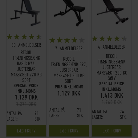
BEDØMMELSE:
BEDØMMELSE:
BEDØMMELSE:
88%
83%
30
ANMELDELSER
80%
4
ANMELDELSER
7
ANMELDELSER
RECOIL
RECOIL
TRÆNINGSBÆNK
RECOIL
TRÆNINGSBÆNK
BASIC B76,
TRÆNINGSBÆNK B97,
JUSTERBAR
JUSTERBAR
JUSTERBAR
MAKSVÆGT 200 KG
MAKSVÆGT 220 KG
MAKSVÆGT 300 KG
SØLV
SORT
SORT
SPECIAL PRICE
SPECIAL PRICE
PRIS INKL.MOMS
INKL.MOMS
INKL.MOMS
1.129 DKK
1.413 DKK
1.129 DKK
1.768 DKK
1.271 DKK
ANTAL PÅ
71
ANTAL PÅ
74
ANTAL PÅ
71
LAGER:
STK.
LAGER:
STK.
LAGER:
STK.
LÆG I KURV
LÆG I KURV
LÆG I KURV