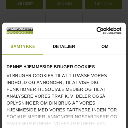
LÆG I KURV
LÆG I KURV
LÆG I KURV
SAMTYKKE
DETALJER
OM
BEDØMMELSE:
BEDØMMELSE:
DENNE HJEMMESIDE BRUGER COOKIES
95%
90%
4
ANMELDELSER
3
ANMELDELSER
RECOIL JUSTERBAR
VI BRUGER COOKIES TIL AT TILPASSE VORES
RECOIL JOELS
MULTIBÆNK 73N
RECOIL
INDHOLD OG ANNONCER, TIL AT VISE DIG
FAVORITBÆNK
TRÆNINGSBÆNK
JUSTERBAR
FUNKTIONER TIL SOCIALE MEDIER OG TIL AT
FLAD MAKSVÆGT 500
PRIS INKL.MOMS
MAKSVÆGT 500 KG
ANALYSERE VORES TRAFIK. VI DELER OGSÅ
KG SORT, GOLD
3.543 DKK
SORT
PRIS INKL.MOMS
OPLYSNINGER OM DIN BRUG AF VORES
PRIS INKL.MOMS
1.839 DKK
3.401 DKK
HJEMMESIDE MED VORES PARTNERE INDEN FOR
ANTAL PÅ
44
SOCIALE MEDIER, ANNONCERINGSPARTNERE OG
LAGER:
STK.
ANALYSEPARTNERE. VORES PARTNERE KAN
ANTAL PÅ
85
ANTAL PÅ
32