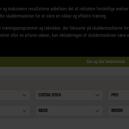
r og maksimere resultaterne anbefales det at inkludere forskellige øvelser 
te skuldermaskiner for at sikre en sikker og effektiv træning.
ge træningsprogrammer og teknikker, der fokuserer på skuldermusklerne fo
centret eller en erfaren udøver, kan inkluderingen af skuldermaskiner være 
Åbn og læs beskrivelsen
CUSTOM STOCK
PRIS
HØJDE
BREDDE