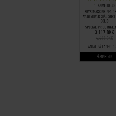
1
1
ANMELDELSE
BRYSTMASKINE PEC DE
VÆGTSKIVER STÅL SORT
SOLID
SPECIAL PRICE INKL
3.117 DKK
4.466 DKK
ANTAL PÅ LAGER:
0 
PÅMINN MIG