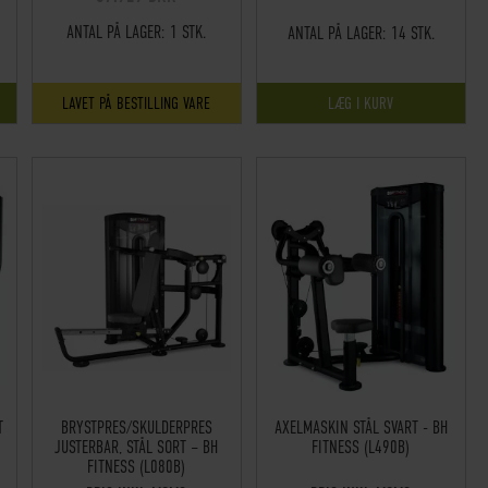
ANTAL PÅ LAGER:
1 STK.
ANTAL PÅ LAGER:
14 STK.
LAVET PÅ BESTILLING VARE
LÆG I KURV
T
BRYSTPRES/SKULDERPRES
AXELMASKIN STÅL SVART - BH
JUSTERBAR, STÅL SORT – BH
FITNESS (L490B)
FITNESS (L080B)