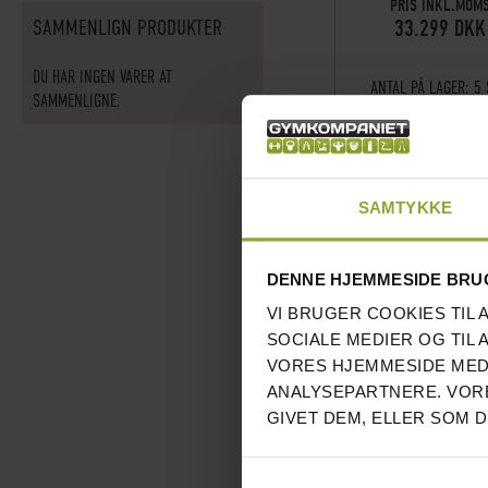
PRIS INKL.MOM
33.299 DKK
SAMMENLIGN PRODUKTER
DU HAR INGEN VARER AT
ANTAL PÅ LAGER:
5 
SAMMENLIGNE.
LAVET PÅ BESTILLING
SAMTYKKE
DENNE HJEMMESIDE BRU
VI BRUGER COOKIES TIL 
SOCIALE MEDIER OG TIL 
VORES HJEMMESIDE MED
ANALYSEPARTNERE. VORE
GIVET DEM, ELLER SOM 
SKULDERPRESMASKINE S
– BH FITNESS (L09