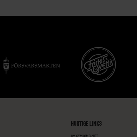
HURTIGE LINKS
OM GYMKOMPANIET