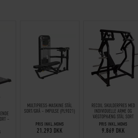
MULTIPRESS-MASKINE STÅL
RECOIL SKULDERPRES MED
SORT/GRÅ – IMPULSE (PL9021)
INDIVIDUELLE ARME OG
ÅENDE
VÆGTOPHÆNG STÅL SORT
SORT –
PRIS INKL.MOMS
PRIS INKL.MOMS
21.293 DKK
9.869 DKK
S