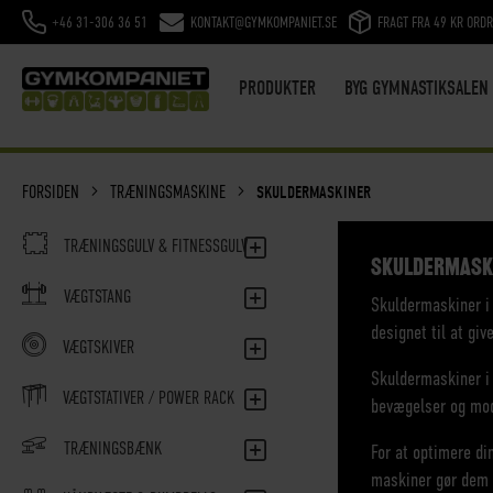
+46 31-306 36 51
KONTAKT@GYMKOMPANIET.SE
FRAGT FRA 49 KR ORD
SKIP
TO
CONTENT
PRODUKTER
BYG GYMNASTIKSALEN
FORSIDEN
TRÆNINGSMASKINE
SKULDERMASKINER
TRÆNINGSGULV & FITNESSGULV
SKULDERMASK
VÆGTSTANG
Skuldermaskiner i 
designet til at gi
VÆGTSKIVER
Skuldermaskiner i
VÆGTSTATIVER / POWER RACK
bevægelser og mods
TRÆNINGSBÆNK
For at optimere di
maskiner gør dem n