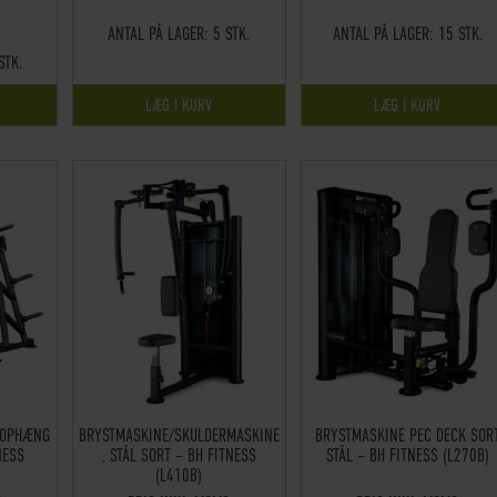
ANTAL PÅ LAGER:
5 STK.
ANTAL PÅ LAGER:
15 STK.
STK.
LÆG I KURV
LÆG I KURV
TOPHÆNG
BRYSTMASKINE/SKULDERMASKINE
BRYSTMASKINE PEC DECK SOR
NESS
, STÅL SORT – BH FITNESS
STÅL – BH FITNESS (L270B)
(L410B)