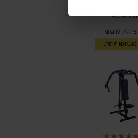
PRIS INKL.MOM
40.960 DKK
ANTAL PÅ LAGER:
5 
LAVET PÅ BESTILLING
BEDØMMELSE: