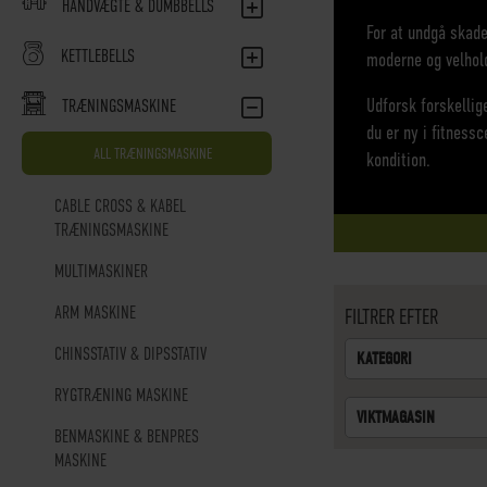
HÅNDVÆGTE & DUMBBELLS
For at undgå skade
KETTLEBELLS
moderne og velhold
Udforsk forskelli
TRÆNINGSMASKINE
du er ny i fitness
ALL TRÆNINGSMASKINE
kondition.
CABLE CROSS & KABEL
TRÆNINGSMASKINE
MULTIMASKINER
ARM MASKINE
FILTRER EFTER
CHINSSTATIV & DIPSSTATIV
KATEGORI
RYGTRÆNING MASKINE
VIKTMAGASIN
BENMASKINE & BENPRES
MASKINE