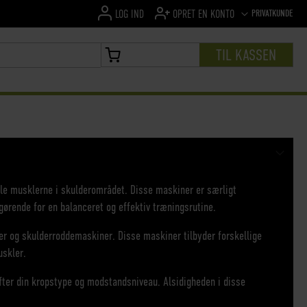
SPROG
PRIVATKUNDE
LOG IND
OPRET EN KONTO
TIL KASSEN
MIN INDKØBSKURV
kle musklerne i skulderområdet. Disse maskiner er særligt
fgørende for en balanceret og effektiv træningsrutine.
r og skulderroddemaskiner. Disse maskiner tilbyder forskellige
uskler.
fter din kropstype og modstandsniveau. Alsidigheden i disse