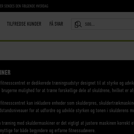
RER SENDES DEN FØLGENDE HVERDAG
TILFREDSE KUNDER
FÅ SVAR
SEARCH
INER
fitnesscentret er dedikerede træningsudstyr designet til at styrke og udvi
ve brugerne mulighed for at træne forskellige dele af skuldrene, hvilket er a
 fitnesscentret kan inkludere enheder som skulderpres, skuldertrækmaskine
tandsniveauer for at udfordre og udvikle styrken og tonen i skulderens m
n træning med skuldermaskiner er det vigtigt at justere maskinen korrekt e
yttige for både begyndere og erfarne fitnessudøvere.