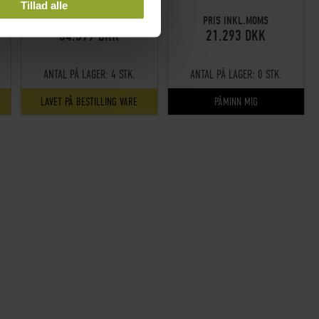
Tillad alle
PRIS INKL.MOMS
PRIS INKL.MOMS
54.599 DKK
21.293 DKK
ANTAL PÅ LAGER:
4 STK.
ANTAL PÅ LAGER:
0 STK.
LAVET PÅ BESTILLING VARE
PÅMINN MIG