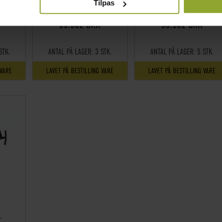
Tilpas
S
PRIS INKL.MOMS
PRIS INKL.MOMS
55.302 DKK
55.302 DKK
STK.
ANTAL PÅ LAGER:
3 STK.
ANTAL PÅ LAGER:
5 STK.
 VARE
LAVET PÅ BESTILLING VARE
LAVET PÅ BESTILLING VARE