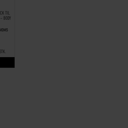
00%
CK TIL
 – BODY
.MOMS
STK.