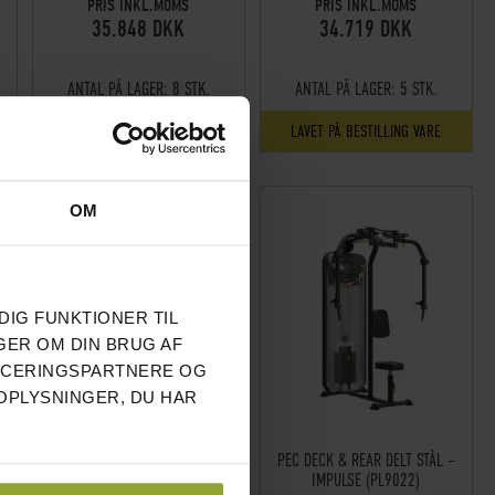
PRIS INKL.MOMS
PRIS INKL.MOMS
35.848 DKK
34.719 DKK
ANTAL PÅ LAGER:
8 STK.
ANTAL PÅ LAGER:
5 STK.
LAVET PÅ BESTILLING VARE
LAVET PÅ BESTILLING VARE
OM
DIG FUNKTIONER TIL
GER OM DIN BRUG AF
NCERINGSPARTNERE OG
OPLYSNINGER, DU HAR
L
PEC DECK/BAGSKULDER STÅL
PEC DECK & REAR DELT STÅL –
SORT – BH FITNESS
IMPULSE (PL9022)