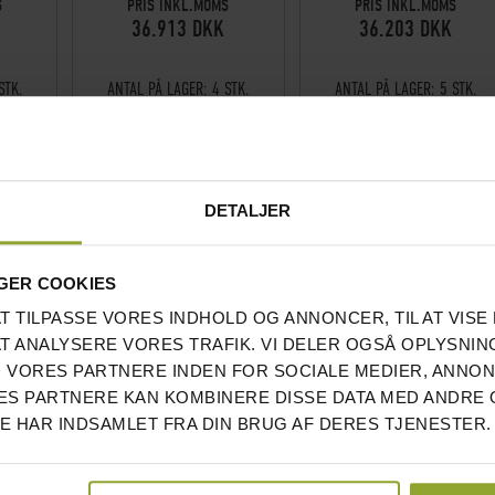
S
PRIS INKL.MOMS
PRIS INKL.MOMS
36.913 DKK
36.203 DKK
STK.
ANTAL PÅ LAGER:
4 STK.
ANTAL PÅ LAGER:
5 STK.
 VARE
LAVET PÅ BESTILLING VARE
LAVET PÅ BESTILLING VARE
DETALJER
GER COOKIES
AT TILPASSE VORES INDHOLD OG ANNONCER, TIL AT VISE 
AT ANALYSERE VORES TRAFIK. VI DELER OGSÅ OPLYSNIN
 VORES PARTNERE INDEN FOR SOCIALE MEDIER, ANNO
S PARTNERE KAN KOMBINERE DISSE DATA MED ANDRE 
DE HAR INDSAMLET FRA DIN BRUG AF DERES TJENESTER.
TÅL SORT
SKULDERPRES STÅL SORT – BH
BRYSTMASKINE PEC DECK STÅ
0B)
FITNESS
SORT – BH FITNESS