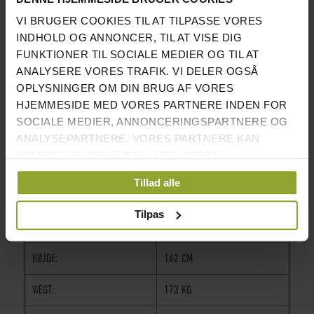
maskinen er udviklet til kommerciel brug med 10 års
garanti på ramme og konstruktion samt 2 års garanti på
VI BRUGER COOKIES TIL AT TILPASSE VORES
INDHOLD OG ANNONCER, TIL AT VISE DIG
polstringen. Kort sagt en sikker og brugervenlig
FUNKTIONER TIL SOCIALE MEDIER OG TIL AT
maskine til bryst- og skuldertræning
ANALYSERE VORES TRAFIK. VI DELER OGSÅ
OPLYSNINGER OM DIN BRUG AF VORES
.
HJEMMESIDE MED VORES PARTNERE INDEN FOR
INFORMATION
SOCIALE MEDIER, ANNONCERINGSPARTNERE OG
ANALYSEPARTNERE. VORES PARTNERE KAN
ANVENDELSESOMRÅDE:
TRÆNING AF BRYST OG
KOMBINERE DISSE DATA MED ANDRE
SKULDRE
OPLYSNINGER, DU HAR GIVET DEM, ELLER SOM DE
Tillad alle
HAR INDSAMLET FRA DIN BRUG AF DERES
LÆNGDE:
186 CM
TJENESTER.
Tilpas
BREDDE:
127 CM
HØJDE:
162 CM
VÆGT:
173 KG