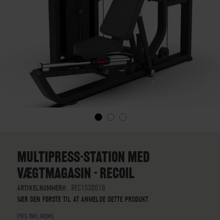
GÅ
TIL
STARTEN
MULTIPRESS-STATION MED
AF
VÆGTMAGASIN - RECOIL
BILLEDGALLERIET
ARTIKELNUMMER
REC1S3001B
VÆR DEN FØRSTE TIL AT ANMELDE DETTE PRODUKT
PRIS INKL.MOMS