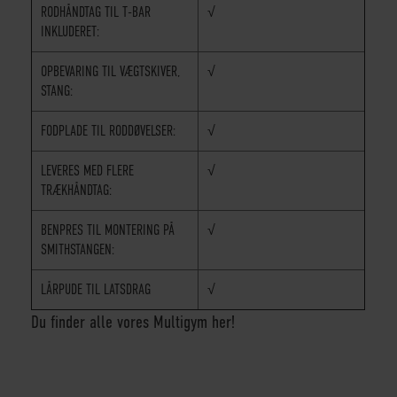
RODHÅNDTAG TIL T-BAR
√
INKLUDERET:
OPBEVARING TIL VÆGTSKIVER,
√
STANG:
FODPLADE TIL RODDØVELSER:
√
LEVERES MED FLERE
√
TRÆKHÅNDTAG:
BENPRES TIL MONTERING PÅ
√
SMITHSTANGEN:
LÅRPUDE TIL LATSDRAG
√
Du finder alle vores Multigym her!