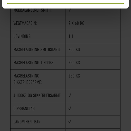
MODBALANCERET SMITH:
√
VÆGTMAGASIN:
2 X 68 KG
UDVINDING:
1:1
MAXBELASTNING SMITHSTANG:
250 KG
MAXBELASTNING J-HOOKS:
250 KG
MAXBELASTNING
250 KG
SIKKERHEDSARME:
J-HOOKS OG SIKKERHEDSARME:
√
DIPSHÅNDTAG:
√
LANDMINE/T-BAR:
√