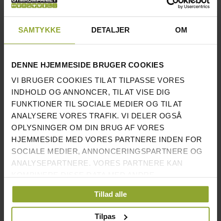
for smithstang, J-hooks og sikkerhedsarme er
Multiracket bygget til virkelig hård træning. Samtidig
SAMTYKKE
DETALJER
OM
får du praktisk opbevaring til vægtskiver og vægtstang
direkte på rammen.
DENNE HJEMMESIDE BRUGER COOKIES
Takket være sit gennemtænkte design og stabile
VI BRUGER COOKIES TIL AT TILPASSE VORES
konstruktion på hele 380 kg klarer Recoil Multirack
INDHOLD OG ANNONCER, TIL AT VISE DIG
både intensiv hjemmetræning og hård brug i firmagym
FUNKTIONER TIL SOCIALE MEDIER OG TIL AT
og foreninger.
ANALYSERE VORES TRAFIK. VI DELER OGSÅ
OPLYSNINGER OM DIN BRUG AF VORES
INFORMATION
HJEMMESIDE MED VORES PARTNERE INDEN FOR
HØJDE:
224 CM
SOCIALE MEDIER, ANNONCERINGSPARTNERE OG
ANALYSEPARTNERE. VORES PARTNERE KAN
BREDDE:
170 CM
KOMBINERE DISSE DATA MED ANDRE
OPLYSNINGER, DU HAR GIVET DEM, ELLER SOM DE
DYBDE:
122 CM
Tillad alle
HAR INDSAMLET FRA DIN BRUG AF DERES
TJENESTER.
VÆGT:
380 KG
Tilpas