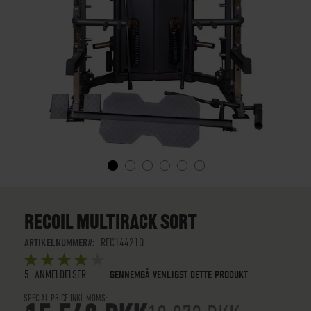
GÅ
TIL
STARTEN
RECOIL MULTIRACK SORT
AF
BILLEDGALLERIET
ARTIKELNUMMER
REC14421Q
BEDØMMELSE:
5
5
OUT OF
STARS
5
ANMELDELSER
GENNEMGÅ VENLIGST DETTE PRODUKT
SPECIAL PRICE INKL.MOMS