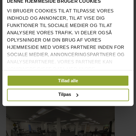
DENNE HJEMMESIDE BRUGER COOKIES
VI BRUGER COOKIES TIL AT TILPASSE VORES
INDHOLD OG ANNONCER, TIL AT VISE DIG
FUNKTIONER TIL SOCIALE MEDIER OG TIL AT
ANALYSERE VORES TRAFIK. VI DELER OGSÅ
OPLYSNINGER OM DIN BRUG AF VORES
HJEMMESIDE MED VORES PARTNERE INDEN FOR
SOCIALE MEDIER, ANNONCERINGSPARTNERE OG
ANALYSEPARTNERE. VORES PARTNERE KAN
KOMBINERE DISSE DATA MED ANDRE
OPLYSNINGER, DU HAR GIVET DEM, ELLER SOM DE
Tillad alle
HAR INDSAMLET FRA DIN BRUG AF DERES
TJENESTER.
Tilpas