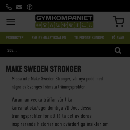
SKIP
TO
CONTENT
MIN
PRODUKTER
BYG GYMNASTIKSALEN
TILFREDSE KUNDER
FÅ SVAR
SEA
MAKE SWEDEN STRONGER
Missa inte Make Sweden Stronger, vår nya podd med
några av Sveriges främsta träningsprofiler
Varannan vecka träffar vår lika
karismatiska/egendomliga VD Joel dessa
träningsprofiler för att få ta del av deras
inspirerande historier och ovärderliga insikter om