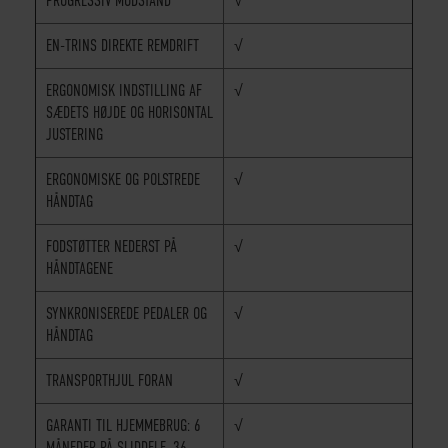
PROGRESSIV MODSTAND
√
EN-TRINS DIREKTE REMDRIFT
√
ERGONOMISK INDSTILLING AF
√
SÆDETS HØJDE OG HORISONTAL
JUSTERING
ERGONOMISKE OG POLSTREDE
√
HÅNDTAG
FODSTØTTER NEDERST PÅ
√
HÅNDTAGENE
SYNKRONISEREDE PEDALER OG
√
HÅNDTAG
TRANSPORTHJUL FORAN
√
GARANTI TIL HJEMMEBRUG: 6
√
MÅNEDER PÅ SLIDDELE, 36