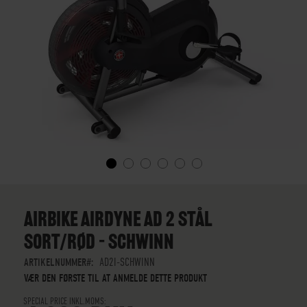
GÅ
TIL
STARTEN
AIRBIKE AIRDYNE AD 2 STÅL
AF
SORT/RØD – SCHWINN
BILLEDGALLERIET
ARTIKELNUMMER
AD2I-SCHWINN
VÆR DEN FØRSTE TIL AT ANMELDE DETTE PRODUKT
SPECIAL PRICE INKL.MOMS