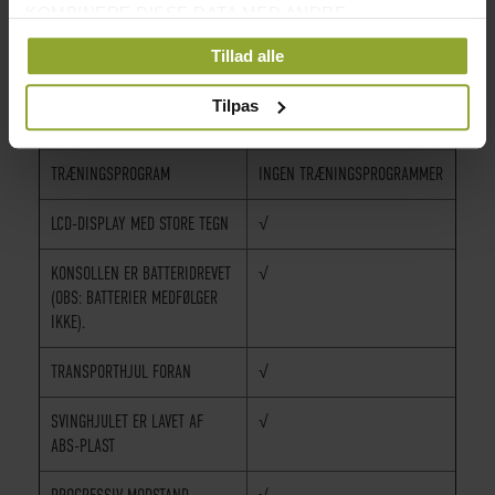
VÆGT
44 KG
KOMBINERE DISSE DATA MED ANDRE
OPLYSNINGER, DU HAR GIVET DEM, ELLER SOM DE
MAKS. BRUGERVÆGT
113 KG
Tillad alle
HAR INDSAMLET FRA DIN BRUG AF DERES
TJENESTER.
FUNKTIONER
TRÆNINGSTID, DISTANCE,
Tilpas
KALORIER OG OMDREJNINGER
TRÆNINGSPROGRAM
INGEN TRÆNINGSPROGRAMMER
LCD-DISPLAY MED STORE TEGN
√
KONSOLLEN ER BATTERIDREVET
√
(OBS: BATTERIER MEDFØLGER
IKKE).
TRANSPORTHJUL FORAN
√
SVINGHJULET ER LAVET AF
√
ABS-PLAST