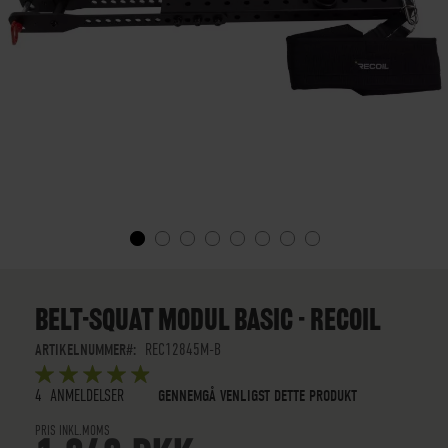
GÅ
TIL
STARTEN
BELT-SQUAT MODUL BASIC - RECOIL
AF
BILLEDGALLERIET
ARTIKELNUMMER
REC12845M-B
BEDØMMELSE:
5
5
OUT OF
STARS
4
ANMELDELSER
GENNEMGÅ VENLIGST DETTE PRODUKT
PRIS INKL.MOMS