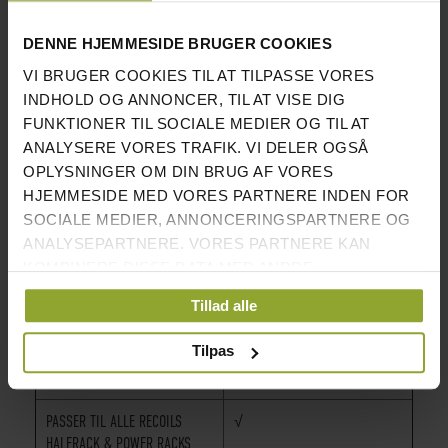
Et ekstremt prisvenligt og pladsbesparende tilbehør,
DENNE HJEMMESIDE BRUGER COOKIES
der passer ind i alle hjemme-gym!
VI BRUGER COOKIES TIL AT TILPASSE VORES
INDHOLD OG ANNONCER, TIL AT VISE DIG
INFORMATION
FUNKTIONER TIL SOCIALE MEDIER OG TIL AT
ANALYSERE VORES TRAFIK. VI DELER OGSÅ
LÆNGDE:
121 CM
OPLYSNINGER OM DIN BRUG AF VORES
HJEMMESIDE MED VORES PARTNERE INDEN FOR
VÆGT:
11 KG
SOCIALE MEDIER, ANNONCERINGSPARTNERE OG
BÆLTE MÅL:
124 X 15 CM
ANALYSEPARTNERE. VORES PARTNERE KAN
KOMBINERE DISSE DATA MED ANDRE
LÆNGDE VÆGT HOLDER:
35,6 CM
OPLYSNINGER, DU HAR GIVET DEM, ELLER SOM DE
Tillad alle
HAR INDSAMLET FRA DIN BRUG AF DERES
PASSER 50MM VÆGTSKIVER:
√
TJENESTER.
Tilpas
BÆLTE MEDFØLGER:
√
PASSER TIL ALLE RECOILS
√
HALFRACK & POWER RACKS