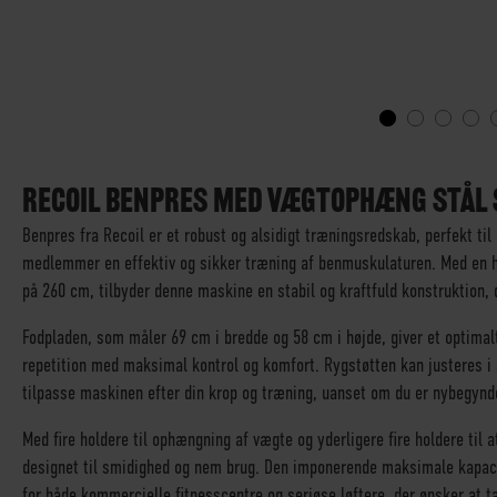
GÅ
TIL
STARTEN
RECOIL BENPRES MED VÆGTOPHÆNG STÅL
AF
Benpres fra Recoil er et robust og alsidigt træningsredskab, perfekt til 
BILLEDGALLERIET
medlemmer en effektiv og sikker træning af benmuskulaturen. Med en 
på 260 cm, tilbyder denne maskine en stabil og kraftfuld konstruktio
Fodpladen, som måler 69 cm i bredde og 58 cm i højde, giver et optimalt
repetition med maksimal kontrol og komfort. Rygstøtten kan justeres i s
tilpasse maskinen efter din krop og træning, uanset om du er nybegynde
Med fire holdere til ophængning af vægte og yderligere fire holdere til
designet til smidighed og nem brug. Den imponerende maksimale kapacit
for både kommercielle fitnesscentre og seriøse løftere, der ønsker at t