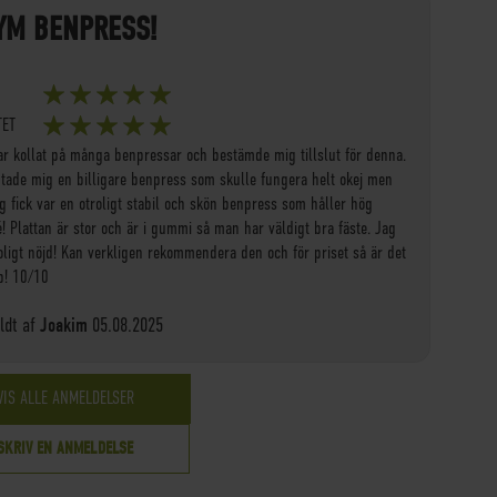
YM BENPRESS!
100%
TET
100%
ar kollat på många benpressar och bestämde mig tillslut för denna.
ntade mig en billigare benpress som skulle fungera helt okej men
g fick var en otroligt stabil och skön benpress som håller hög
é! Plattan är stor och är i gummi så man har väldigt bra fäste. Jag
roligt nöjd! Kan verkligen rekommendera den och för priset så är det
ap! 10/10
Tilføjet
dt af
Joakim
05.08.2025
på
VIS ALLE ANMELDELSER
SKRIV EN ANMELDELSE