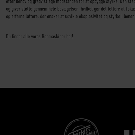
efter behov og gradvist øge modstanden for at opbygge styrke. Den stab
og giver støtte gennem hele bevægelsen, hvilket gør det lettere at foku
og erfarne løftere, der ønsker at udvikle eksplosivitet og styrke i benen
Du finder alle vores Benmaskiner her!