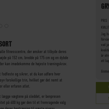
GR
PRIS
KVALI
Jag h
förvä
 SORT
vad ja
kvalit
alle fitnesscentre, der ønsker at tilbyde deres
är ot
højde på 152 cm, bredde på 175 cm og en dybde
ett k
n, der kan imødekomme de højeste træningskrav.
Anmel
 fodfeste og sikrer, at du kan udføre hver
yv forskellige trin, hvilket gør det nemt at
r eller erfaren atlet.
 at lægge vægtene på sleddet, er benpresen
et på 600 kg gør den til et fremragende valg
age deres bentræning til næste niveau.