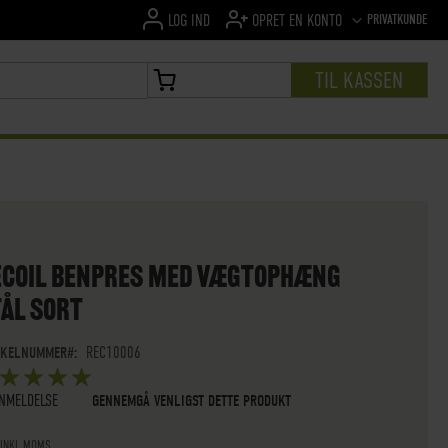
SPROG
PRIVATKUNDE
LOG IND
OPRET EN KONTO
TIL KASSEN
MIN INDKØBSKURV
ECOIL BENPRES MED VÆGTOPHÆNG
TÅL SORT
IKELNUMMER
REC10006
ØMMELSE:
5
 OF
STARS
NMELDELSE
GENNEMGÅ VENLIGST DETTE PRODUKT
 INKL.MOMS