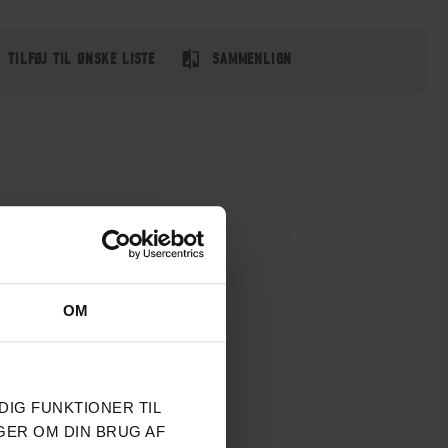
TILFØJ TIL ØNSKE LISTE
SAMMENLIGN
OM
DIG FUNKTIONER TIL
GER OM DIN BRUG AF