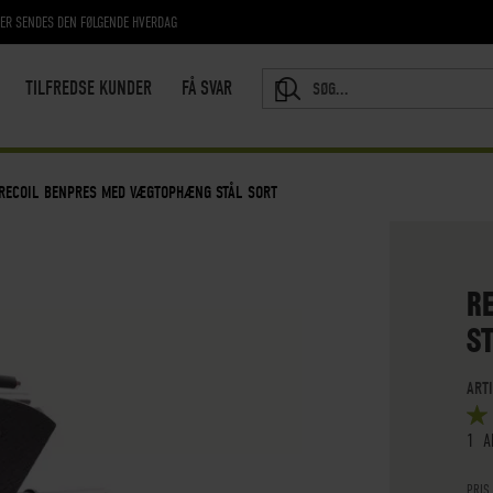
RER SENDES DEN FØLGENDE HVERDAG
TILFREDSE KUNDER
FÅ SVAR
SEARCH
RECOIL BENPRES MED VÆGTOPHÆNG STÅL SORT
R
S
ART
BED
5
OUT
1
A
PRIS