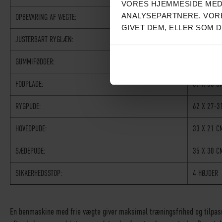
VORES HJEMMESIDE MED
ANALYSEPARTNERE. VORE
OPBEVARING AF VÆGTE:
28 CM X 4 
GIVET DEM, ELLER SOM 
JUSTERBART RYGLÆN:
7 NIVEAUE
GUMMIFØDDER:
√
FODPLADE:
69 X 58 C
RYGPUDE:
62 X 27-3
HOVEDPUDE:
33 X 21 C
SÆDEPUDE:
35 X 30 C
SIKKERHEDSSTOP:
4 HØJDER
En benmaskine med frie vægte giver maksimal træningsfrihed og tilpas