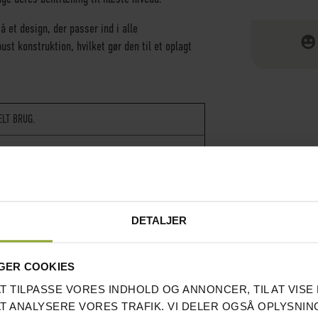
 et design, der passer ind i alle
st konstruktion, hvilket gør den til et oplagt
LT BRUG.
DETALJER
GER COOKIES
AT TILPASSE VORES INDHOLD OG ANNONCER, TIL AT VISE 
AT ANALYSERE VORES TRAFIK. VI DELER OGSÅ OPLYSNIN
STK.