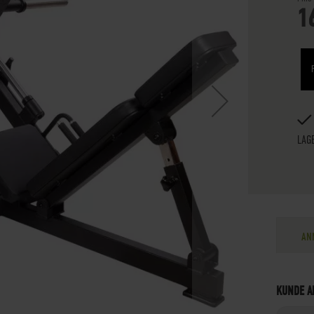
1
LAG
AN
KUNDE A