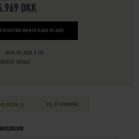
6.969 DKK
FÅ BESKED NÅR VAREN ER TILBAGE PÅ LAGER
ANTAL PÅ LAGER: 0 STK.
ERSTATUS:
UDSOLGT
STIL ET SPØRGSMÅL
MELDELSER
1
NMELDELSER