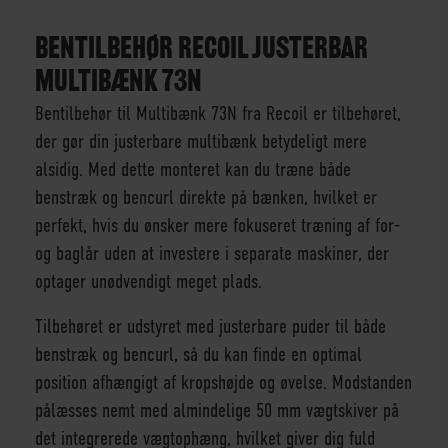
BENTILBEHØR RECOIL JUSTERBAR
MULTIBÆNK 73N
Bentilbehør til Multibænk 73N fra Recoil er tilbehøret,
der gør din justerbare multibænk betydeligt mere
alsidig. Med dette monteret kan du træne både
benstræk og bencurl direkte på bænken, hvilket er
perfekt, hvis du ønsker mere fokuseret træning af for-
og baglår uden at investere i separate maskiner, der
optager unødvendigt meget plads.
Tilbehøret er udstyret med justerbare puder til både
benstræk og bencurl, så du kan finde en optimal
position afhængigt af kropshøjde og øvelse. Modstanden
pålæsses nemt med almindelige 50 mm vægtskiver på
det integrerede vægtophæng, hvilket giver dig fuld