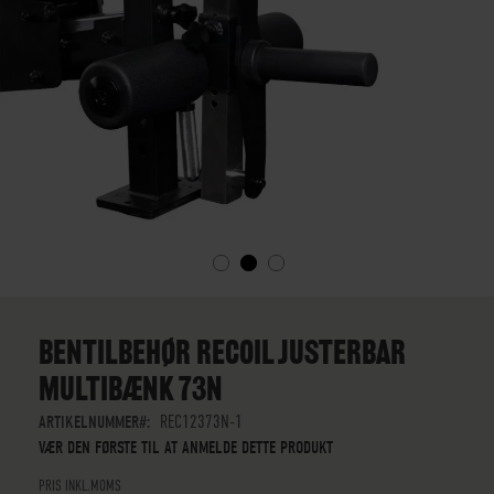
GÅ
TIL
STARTEN
BENTILBEHØR RECOIL JUSTERBAR
AF
MULTIBÆNK 73N
BILLEDGALLERIET
ARTIKELNUMMER
REC12373N-1
VÆR DEN FØRSTE TIL AT ANMELDE DETTE PRODUKT
PRIS INKL.MOMS