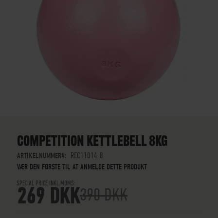
GÅ
TIL
STARTEN
COMPETITION KETTLEBELL 8KG
AF
BILLEDGALLERIET
ARTIKELNUMMER
REC11014-8
VÆR DEN FØRSTE TIL AT ANMELDE DETTE PRODUKT
SPECIAL PRICE INKL.MOMS
269 DKK
390 DKK