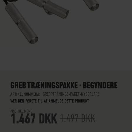
GÅ
TIL
STARTEN
GREB TRÆNINGSPAKKE - BEGYNDERE
AF
BILLEDGALLERIET
ARTIKELNUMMER
GREPPTRÄNINGS-PAKET-NYBÖRJARE
VÆR DEN FØRSTE TIL AT ANMELDE DETTE PRODUKT
PRIS INKL.MOMS
1.467 DKK
1.497 DKK