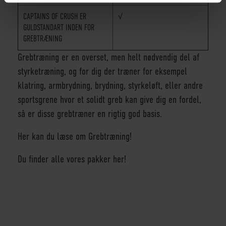
CAPTAINS OF CRUSH ER
√
GULDSTANDART INDEN FOR
GREBTRÆNING
Grebtræning er en overset, men helt nødvendig del af
styrketræning, og for dig der træner for eksempel
klatring, armbrydning, brydning, styrkeløft, eller andre
sportsgrene hvor et solidt greb kan give dig en fordel,
så er disse grebtræner en rigtig god basis.
Her kan du læse om Grebtræning!
Du finder alle vores pakker her!