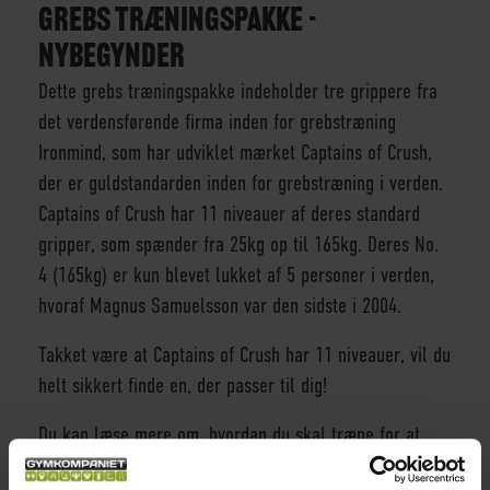
GREBS TRÆNINGSPAKKE -
NYBEGYNDER
Dette grebs træningspakke indeholder tre grippere fra
det verdensførende firma inden for grebstræning
Ironmind, som har udviklet mærket Captains of Crush,
der er guldstandarden inden for grebstræning i verden.
Captains of Crush har 11 niveauer af deres standard
gripper, som spænder fra 25kg op til 165kg. Deres No.
4 (165kg) er kun blevet lukket af 5 personer i verden,
hvoraf Magnus Samuelsson var den sidste i 2004.
Takket være at Captains of Crush har 11 niveauer, vil du
helt sikkert finde en, der passer til dig!
Du kan læse mere om, hvordan du skal træne for at
blive rigtig stærk i grebet her!