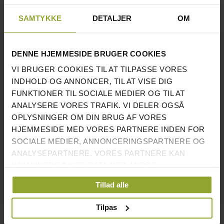
INFORMATION
SAMTYKKE
DETALJER
OM
PAKKE INDEHOLDER 3
√
HÅNDGREB
DENNE HJEMMESIDE BRUGER COOKIES
CAPTAINS OF CRUSH - SPORT -
√
VI BRUGER COOKIES TIL AT TILPASSE VORES
35 KG
INDHOLD OG ANNONCER, TIL AT VISE DIG
FUNKTIONER TIL SOCIALE MEDIER OG TIL AT
CAPTAINS OF CRUSH - TRÆNER
√
ANALYSERE VORES TRAFIK. VI DELER OGSÅ
- 45 KG
OPLYSNINGER OM DIN BRUG AF VORES
CAPTAINS OF CRUSH - 0,5 - 55
√
HJEMMESIDE MED VORES PARTNERE INDEN FOR
KG
SOCIALE MEDIER, ANNONCERINGSPARTNERE OG
ANALYSEPARTNERE. VORES PARTNERE KAN
PERFEKT STARTPAKKE FOR DIG
√
KOMBINERE DISSE DATA MED ANDRE
DER VIL BLIVE STÆRKERE I
OPLYSNINGER, DU HAR GIVET DEM, ELLER SOM DE
HÆNDERNE
Tillad alle
HAR INDSAMLET FRA DIN BRUG AF DERES
TJENESTER.
PASSER TIL PERSONER DER ER
√
Tilpas
NYE TIL GREBTRÆNING