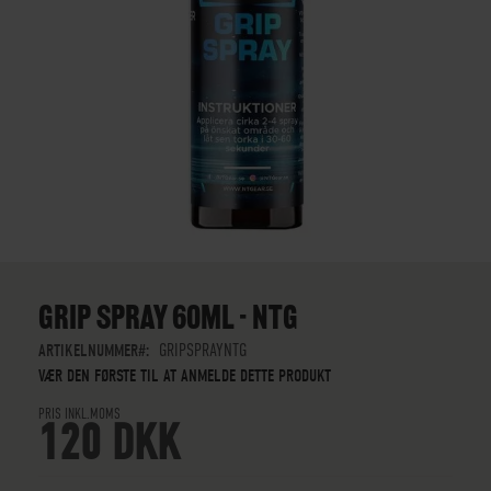
GÅ
TIL
STARTEN
GRIP SPRAY 60ML - NTG
AF
BILLEDGALLERIET
ARTIKELNUMMER
GRIPSPRAYNTG
VÆR DEN FØRSTE TIL AT ANMELDE DETTE PRODUKT
PRIS INKL.MOMS
120 DKK