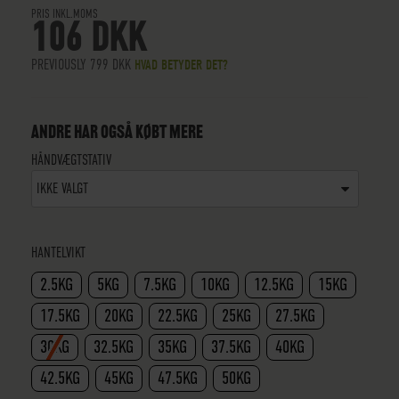
PRIS INKL.MOMS
106 DKK
PREVIOUSLY
799 DKK
HVAD BETYDER DET?
ANDRE HAR OGSÅ KØBT MERE
HÅNDVÆGTSTATIV
IKKE VALGT
HANTELVIKT
2.5KG
5KG
7.5KG
10KG
12.5KG
15KG
17.5KG
20KG
22.5KG
25KG
27.5KG
30KG
32.5KG
35KG
37.5KG
40KG
42.5KG
45KG
47.5KG
50KG