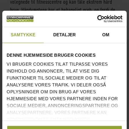
velegnede til fitnesscentre og kan tåle ekstrem hård
brug. Håndvægtene har et behageligt greb, og fordi de
er gummierede, skåner de både gulve og ører.
Håndvægtene er sorte med håndtag i forkromet sølv og
SAMTYKKE
DETALJER
OM
tydelig hvid vægtindikation på hver side.
INFORMATION
DENNE HJEMMESIDE BRUGER COOKIES
VI BRUGER COOKIES TIL AT TILPASSE VORES
HÅNDVÆGTE MED FAST GREB &
√
INDHOLD OG ANNONCER, TIL AT VISE DIG
GUMMIBELAGTE ENDER
FUNKTIONER TIL SOCIALE MEDIER OG TIL AT
TESTET OG OPFYLDER REACH-
√
ANALYSERE VORES TRAFIK. VI DELER OGSÅ
STANDARDEN
OPLYSNINGER OM DIN BRUG AF VORES
HJEMMESIDE MED VORES PARTNERE INDEN FOR
FÅS I VÆGTE FRA
2,5 KG TIL 50 KG
SOCIALE MEDIER, ANNONCERINGSPARTNERE OG
ANALYSEPARTNERE. VORES PARTNERE KAN
VÆGTINTERVALLER
2,5 KG
KOMBINERE DISSE DATA MED ANDRE
OPLYSNINGER, DU HAR GIVET DEM, ELLER SOM DE