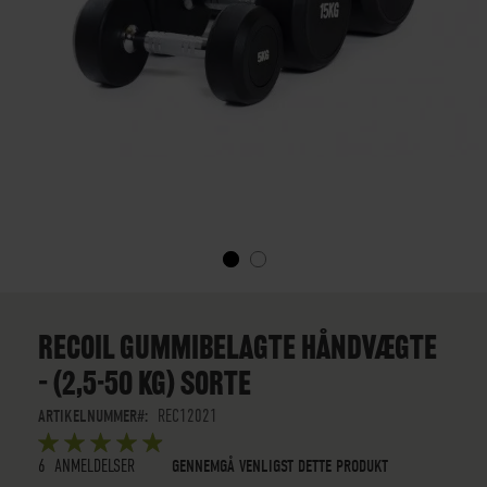
GÅ
TIL
STARTEN
RECOIL GUMMIBELAGTE HÅNDVÆGTE
AF
– (2,5-50 KG) SORTE
BILLEDGALLERIET
ARTIKELNUMMER
REC12021
BEDØMMELSE:
5
5
OUT OF
STARS
6
ANMELDELSER
GENNEMGÅ VENLIGST DETTE PRODUKT