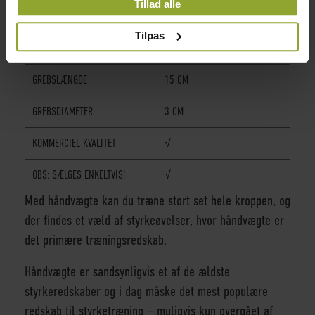
TYDELIG VÆGTANGIVELSE PÅ
√
Tillad alle
HAR INDSAMLET FRA DIN BRUG AF DERES
BEGGE SIDER
TJENESTER.
Tilpas
KOMFORTABEL RIFLING
√
GREBSLÆNGDE
15 CM
GREBSDIAMETER
3 CM
KOMMERCIEL KVALITET
√
OBS: SÆLGES ENKELTVIS!
√
Med håndvægte kan du træne stort set hele kroppen, og
der findes et væld af styrkeøvelser, hvor håndvægte er
det primære træningsredskab.
Håndvægte er sandsynligvis et af de ældste
styrkeredskaber og i dag måske det mest populære
redskab til styrketræning – muligvis kun overgået af