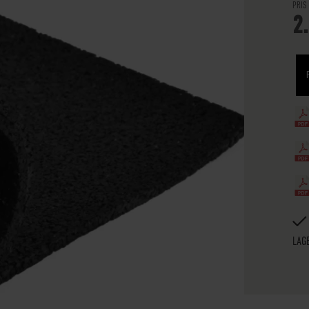
PRIS
2
LAG