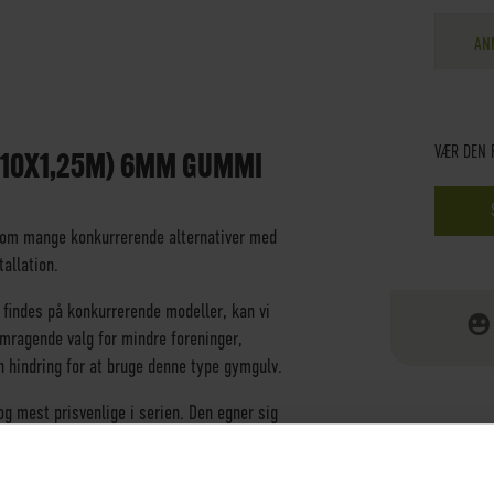
AN
VÆR DEN 
 (10X1,25M) 6MM GUMMI
 som mange konkurrerende alternativer med
allation.
e findes på konkurrerende modeller, kan vi
remragende valg for mindre foreninger,
 hindring for at bruge denne type gymgulv.
g mest prisvenlige i serien. Den egner sig
 ned i gulvet, såsom f.eks. konditionsområder. På
ng og grundlæggende beskyttelse for underlaget.