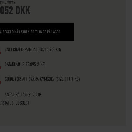
 INKL.MOMS
.052 DKK
FÅ BESKED NÅR VAREN ER TILBAGE PÅ LAGER
UNDERHÅLLSMANUAL
(SIZE:89.8 KB)
DATABLAD
(SIZE:895.2 KB)
GUIDE FÖR ATT SKÄRA GYMGOLV
(SIZE:111.3 KB)
ANTAL PÅ LAGER: 0 STK.
ERSTATUS:
UDSOLGT