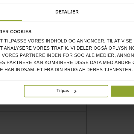
re slid.
DETALJER
overfladen. Du kan vælge at lime dem fast, men
rbejde med og giver dig mulighed for at vende
 ønskes.
GER COOKIES
AT TILPASSE VORES INDHOLD OG ANNONCER, TIL AT VISE 
AT ANALYSERE VORES TRAFIK. VI DELER OGSÅ OPLYSNIN
980KG/M3
 VORES PARTNERE INDEN FOR SOCIALE MEDIER, ANNO
S PARTNERE KAN KOMBINERE DISSE DATA MED ANDRE 
DE HAR INDSAMLET FRA DIN BRUG AF DERES TJENESTER.
BREDDE/LÆNGDE, 8% I TYKKELSE
Tilpas