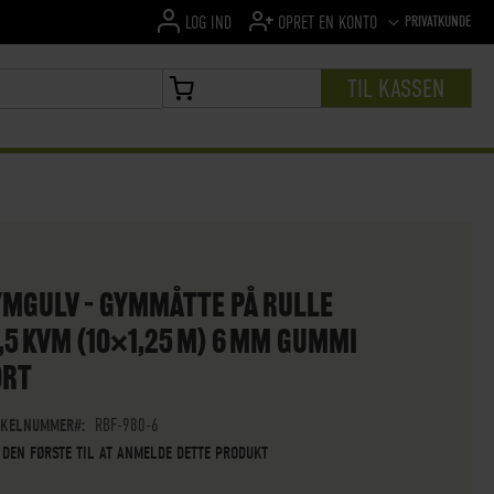
SPROG
PRIVATKUNDE
LOG IND
OPRET EN KONTO
TIL KASSEN
MIN INDKØBSKURV
YMGULV – GYMMÅTTE PÅ RULLE
,5 KVM (10×1,25 M) 6 MM GUMMI
ORT
IKELNUMMER
RBF-980-6
 DEN FØRSTE TIL AT ANMELDE DETTE PRODUKT