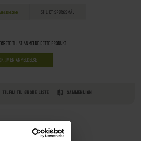
STIL ET SPØRGSMÅL
MELDELSER
FØRSTE TIL AT ANMELDE DETTE PRODUKT
SKRIV EN ANMELDELSE
TILFØJ TIL ØNSKE LISTE
SAMMENLIGN