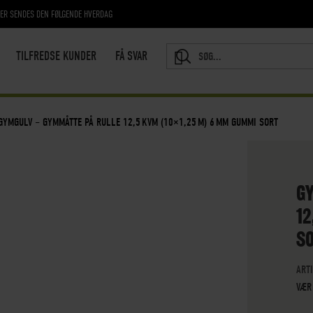
RER SENDES DEN FØLGENDE HVERDAG
TILFREDSE KUNDER
FÅ SVAR
SEARCH
GYMGULV – GYMMÅTTE PÅ RULLE 12,5 KVM (10×1,25 M) 6 MM GUMMI SORT
G
12
S
ART
VÆR