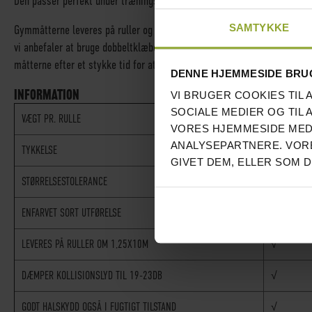
Den passer perfekt under træningsmaskiner og andre områder med lette
SAMTYKKE
Gymmåtterne leveres på ruller og kan nemt skæres til for at passe til 
vi anbefaler at bruge dobbeltklæbende måtterape, da det er lettere at a
måtterne efter et stykke tid for at få en ny og frisk overflade, hvis det
DENNE HJEMMESIDE BRU
INFORMATION
VI BRUGER COOKIES TIL 
SOCIALE MEDIER OG TIL 
VÆGT PR. RULLE
63,5KG / 
VORES HJEMMESIDE MED
ANALYSEPARTNERE. VORE
TYKKELSE
6MM
GIVET DEM, ELLER SOM 
STØRRELSESTOLERANCE
+/- 2% I 
ENFARVET SORT UTFØRELSE
√
LEVERES PÅ RULLER OM 1,25X10M
√
DÆMPER KOLLISIONSLYD TIL 19-23DB
√
GODT HALSKYDD OGSÅ I FUGTIGT TILSTAND
√