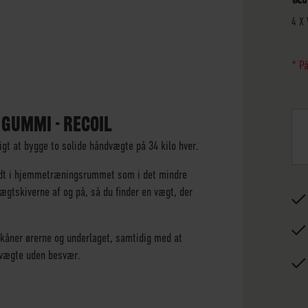
4 X
* P
GUMMI - RECOIL
t at bygge to solide håndvægte på 34 kilo hver.
godt i hjemmetræningsrummet som i det mindre
gtskiverne af og på, så du finder en vægt, der
kåner ørerne og underlaget, samtidig med at
e vægte uden besvær.