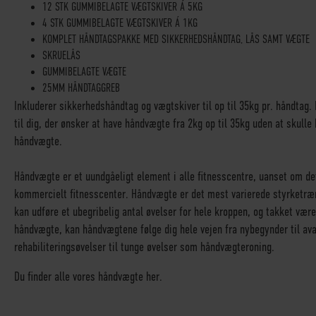
12 STK GUMMIBELAGTE VÆGTSKIVER Á 5KG
4 STK GUMMIBELAGTE VÆGTSKIVER Á 1KG
KOMPLET HÅNDTAGSPAKKE MED SIKKERHEDSHÅNDTAG, LÅS SAMT VÆGTE
SKRUELÅS
GUMMIBELAGTE VÆGTE
25MM HÅNDTAGGREB
Inkluderer sikkerhedshåndtag og vægtskiver til op til 35kg pr. håndtag. 
til dig, der ønsker at have håndvægte fra 2kg op til 35kg uden at skull
håndvægte.
Håndvægte er et uundgåeligt element i alle fitnesscentre, uanset om det
kommercielt fitnesscenter. Håndvægte er det mest varierede styrketræ
kan udføre et ubegribelig antal øvelser for hele kroppen, og takket vær
håndvægte, kan håndvægtene følge dig hele vejen fra nybegynder til ava
rehabiliteringsøvelser til tunge øvelser som håndvægteroning.
Du finder alle vores håndvægte her.