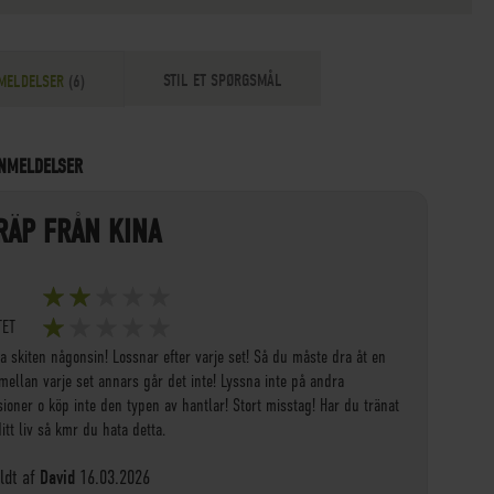
STIL ET SPØRGSMÅL
MELDELSER
6
NMELDELSER
RÄP FRÅN KINA
40%
TET
20%
a skiten någonsin! Lossnar efter varje set! Så du måste dra åt en
mellan varje set annars går det inte! Lyssna inte på andra
ioner o köp inte den typen av hantlar! Stort misstag! Har du tränat
 ditt liv så kmr du hata detta.
Tilføjet
dt af
David
16.03.2026