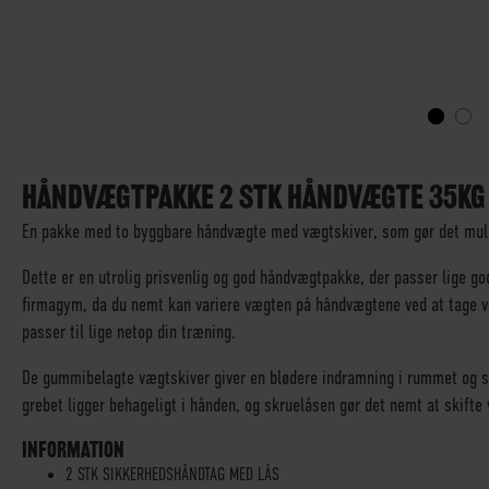
GÅ
TIL
STARTEN
HÅNDVÆGTPAKKE 2 STK HÅNDVÆGTE 35KG 
AF
En pakke med to byggbare håndvægte med vægtskiver, som gør det mulig
BILLEDGALLERIET
Dette er en utrolig prisvenlig og god håndvægtpakke, der passer lige 
firmagym, da du nemt kan variere vægten på håndvægtene ved at tage væ
passer til lige netop din træning.
De gummibelagte vægtskiver giver en blødere indramning i rummet og s
grebet ligger behageligt i hånden, og skruelåsen gør det nemt at skift
INFORMATION
2 STK SIKKERHEDSHÅNDTAG MED LÅS