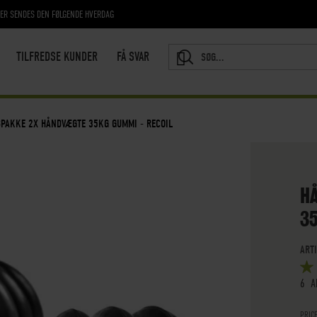
RER SENDES DEN FØLGENDE HVERDAG
TILFREDSE KUNDER
FÅ SVAR
SEARCH
PAKKE 2X HÅNDVÆGTE 35KG GUMMI - RECOIL
H
35
ART
BED
5
OUT
6
A
PRIC