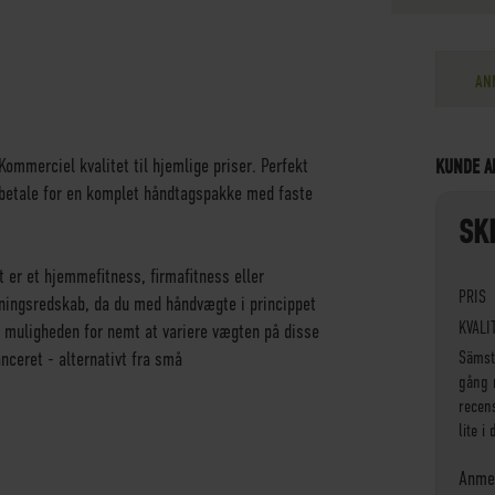
AN
Kommerciel kvalitet til hjemlige priser. Perfekt
KUNDE A
e betale for en komplet håndtagspakke med faste
SK
 er et hjemmefitness, firmafitness eller
PRIS
ningsredskab, da du med håndvægte i princippet
KVALI
e muligheden for nemt at variere vægten på disse
Sämst
nceret - alternativt fra små
gång 
recens
lite i
Anmel