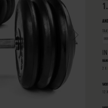
1
AN
TRÆ
IKK
IN
HÅN
2 X
VÆG
12 
VÆG