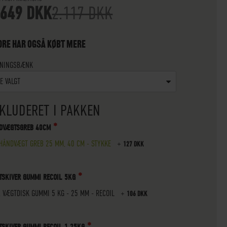
.649 DKK
2.117 DKK
DRE HAR OGSÅ KØBT MERE
NINGSBÆNK
E VALGT
KLUDERET I PAKKEN
DVÆGTSGREB 40CM
HÅNDVÆGT GREB 25 MM, 40 CM - STYKKE
+
127 DKK
TSKIVER GUMMI RECOIL 5KG
X VÆGTDISK GUMMI 5 KG - 25 MM - RECOIL
+
106 DKK
TSKIVER GUMMI RECOIL 1,25KG