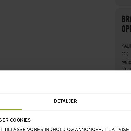
BR
OP
KVALI
PRIS
Kvalit
Däremo
vikter
Lägg t
hante
Anmel
DETALJER
GER COOKIES
NÖ
AT TILPASSE VORES INDHOLD OG ANNONCER, TIL AT VISE 