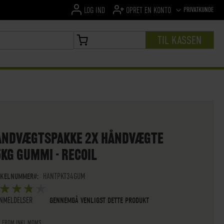
SPROG
PRIVATKUNDE
LOG IND
OPRET EN KONTO
TIL KASSEN
MIN INDKØBSKURV
ÅNDVÆGTSPAKKE 2X HÅNDVÆGTE
KG GUMMI - RECOIL
IKELNUMMER
HANTPKT34GUM
ØMMELSE:
5
 OF
STARS
NMELDELSER
GENNEMGÅ VENLIGST DETTE PRODUKT
E FROM INKL.MOMS