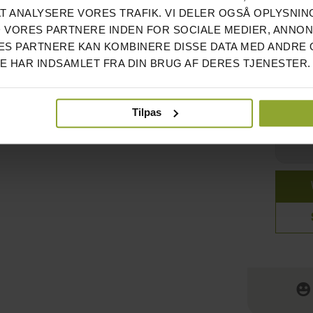
AT ANALYSERE VORES TRAFIK. VI DELER OGSÅ OPLYSNIN
KVALI
 VORES PARTNERE INDEN FOR SOCIALE MEDIER, ANNO
PRIS
S PARTNERE KAN KOMBINERE DISSE DATA MED ANDRE 
Bra p
DE HAR INDSAMLET FRA DIN BRUG AF DERES TJENESTER.
lite l
lasta
hante
Tilpas
Anmel