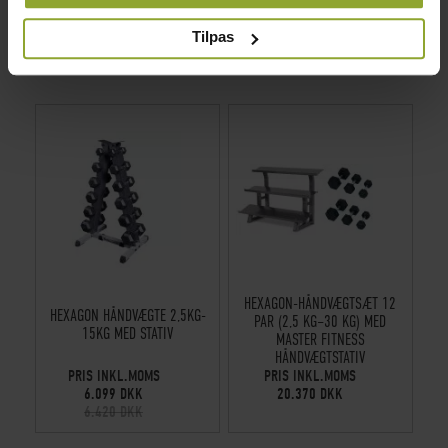
HAR INDSAMLET FRA DIN BRUG AF DERES
TJENESTER.
Tilpas
VI FANDT ANDRE PRODUKTER DU MÅSKE KAN LIDE!
HEXAGON-HÅNDVÆGTSÆT 12
HEXAGON HÅNDVÆGTE 2,5KG-
PAR (2,5 KG–30 KG) MED
15KG MED STATIV
MASTER FITNESS
HÅNDVÆGTSTATIV
PRIS INKL.MOMS
PRIS INKL.MOMS
6.099 DKK
20.370 DKK
6.420 DKK