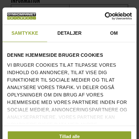
INFORMATION
GREPPFLADE
CA 13CM
GREPPDIAMETER
3,4CM
SAMTYKKE
DETALJER
OM
TESTET OG OPFYLDER REACH-
√
STANDARD
DENNE HJEMMESIDE BRUGER COOKIES
GUMMERET HEXAGONALE ENDER
√
VI BRUGER COOKIES TIL AT TILPASSE VORES
INDHOLD OG ANNONCER, TIL AT VISE DIG
KROMAT GREPP
√
FUNKTIONER TIL SOCIALE MEDIER OG TIL AT
ANALYSERE VORES TRAFIK. VI DELER OGSÅ
FLERE FORSKELLIGE
√
STØRRELSER
OPLYSNINGER OM DIN BRUG AF VORES
HJEMMESIDE MED VORES PARTNERE INDEN FOR
TÅLER KOMMERCIEL BRUG
√
SOCIALE MEDIER, ANNONCERINGSPARTNERE OG
ANALYSEPARTNERE. VORES PARTNERE KAN
OBS: SÆLGES STYKKER
KOMBINERE DISSE DATA MED ANDRE
OPLYSNINGER, DU HAR GIVET DEM, ELLER SOM DE
Her finder du vores øvrige håndvægte!
Tillad alle