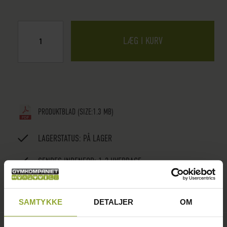
LÆG I KURV
PRODUKTBLAD
(SIZE:1.3 MB)
LAGERSTATUS:
PÅ LAGER
SENDES INDENFOR: 1-2 HVERDAGE
ANTAL PÅ LAGER: 2 STK.
SAMTYKKE
DETALJER
OM
ANMELDELSER