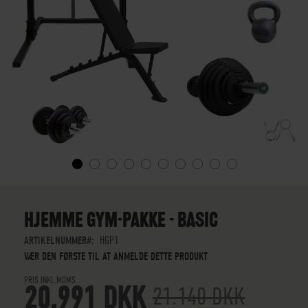
GÅ
TIL
STARTEN
HJEMME GYM-PAKKE - BASIC
AF
BILLEDGALLERIET
ARTIKELNUMMER
HGP1
VÆR DEN FØRSTE TIL AT ANMELDE DETTE PRODUKT
PRIS INKL.MOMS
20.991 DKK
21.140 DKK