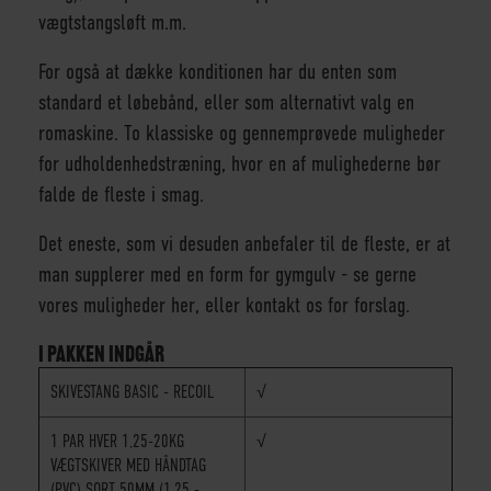
vægtstangsløft m.m.
For også at dække konditionen har du enten som
standard et løbebånd, eller som alternativt valg en
romaskine. To klassiske og gennemprøvede muligheder
for udholdenhedstræning, hvor en af mulighederne bør
falde de fleste i smag.
Det eneste, som vi desuden anbefaler til de fleste, er at
man supplerer med en form for gymgulv - se gerne
vores muligheder
her
, eller kontakt os for forslag.
I PAKKEN INDGÅR
SKIVESTANG BASIC - RECOIL
√
1 PAR HVER 1,25-20KG
√
VÆGTSKIVER MED HÅNDTAG
(PVC) SORT 50MM (1,25 -