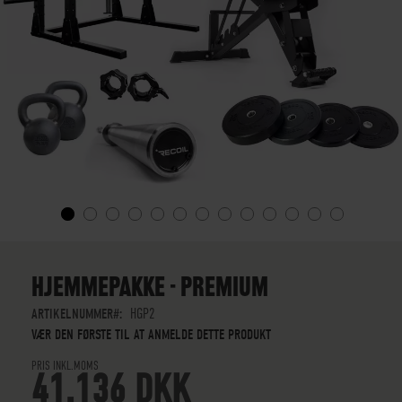
GÅ
TIL
STARTEN
HJEMMEPAKKE - PREMIUM
AF
BILLEDGALLERIET
ARTIKELNUMMER
HGP2
VÆR DEN FØRSTE TIL AT ANMELDE DETTE PRODUKT
PRIS INKL.MOMS
41.136 DKK