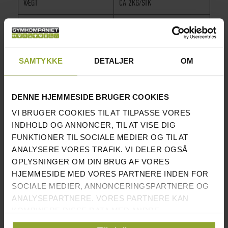
VÆGT
CA 2KG/STK
PASSER TIL RECOILS RIGGAR
√
SÆLGES PARVIS
√
SAMTYKKE
DETALJER
OM
Du finder alle vores skivstångsställningar her.
DENNE HJEMMESIDE BRUGER COOKIES
VI FANDT ANDRE PRODUKTER DU MÅSKE KAN LIDE!
VI BRUGER COOKIES TIL AT TILPASSE VORES
INDHOLD OG ANNONCER, TIL AT VISE DIG
FUNKTIONER TIL SOCIALE MEDIER OG TIL AT
ANALYSERE VORES TRAFIK. VI DELER OGSÅ
OPLYSNINGER OM DIN BRUG AF VORES
HJEMMESIDE MED VORES PARTNERE INDEN FOR
SOCIALE MEDIER, ANNONCERINGSPARTNERE OG
ANALYSEPARTNERE. VORES PARTNERE KAN
KOMBINERE DISSE DATA MED ANDRE
OPLYSNINGER, DU HAR GIVET DEM, ELLER SOM DE