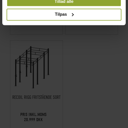
SIKKERHEDSARME TIL RECOILS
RECOIL RIGG VÆGMONTERET
Tillad alle
HAR INDSAMLET FRA DIN BRUG AF DERES
RIGGE - I PAR
SORT
TJENESTER.
Tilpas
PRIS INKL.MOMS
PRIS INKL.MOMS
1.129 DKK
7.490 DKK
RECOIL RIGG FRITSTÅENDE SORT
PRIS INKL.MOMS
20.999 DKK