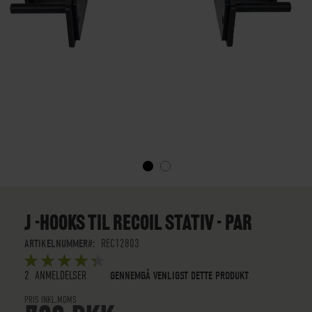
GÅ
TIL
STARTEN
J -HOOKS TIL RECOIL STATIV - PAR
AF
BILLEDGALLERIET
ARTIKELNUMMER
REC12803
BEDØMMELSE:
5
5
OUT OF
STARS
2
ANMELDELSER
GENNEMGÅ VENLIGST DETTE PRODUKT
PRIS INKL.MOMS