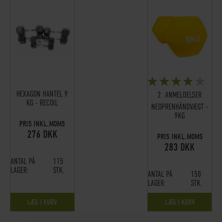
BEDØMMELSE:
80%
HEXAGON HANTEL 9
2
ANMELDELSER
KG - RECOIL
NEOPRENHÅNDVÆGT -
9KG
PRIS INKL.MOMS
276 DKK
PRIS INKL.MOMS
283 DKK
ANTAL PÅ
115
LAGER:
STK.
ANTAL PÅ
150
LAGER:
STK.
LÆG I KURV
LÆG I KURV