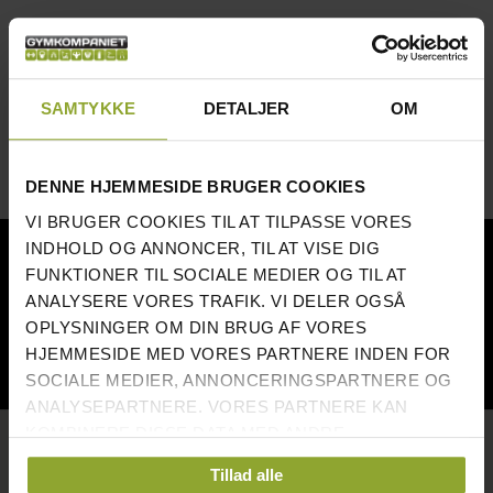
SAMTYKKE
DETALJER
OM
DENNE HJEMMESIDE BRUGER COOKIES
VI BRUGER COOKIES TIL AT TILPASSE VORES
NÖJDA KUNDER
INDHOLD OG ANNONCER, TIL AT VISE DIG
FUNKTIONER TIL SOCIALE MEDIER OG TIL AT
ANALYSERE VORES TRAFIK. VI DELER OGSÅ
OPLYSNINGER OM DIN BRUG AF VORES
HJEMMESIDE MED VORES PARTNERE INDEN FOR
SOCIALE MEDIER, ANNONCERINGSPARTNERE OG
ANALYSEPARTNERE. VORES PARTNERE KAN
HURTIGE LINKS
KOMBINERE DISSE DATA MED ANDRE
OPLYSNINGER, DU HAR GIVET DEM, ELLER SOM DE
Tillad alle
OM GYMKOMPANIET
HAR INDSAMLET FRA DIN BRUG AF DERES