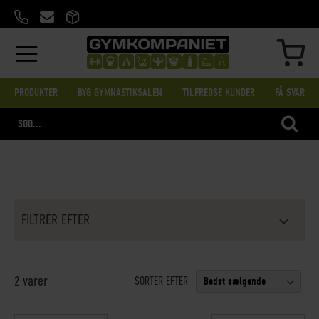
SKIP
TO
CONTENT
MIN
PRODUKTER
BYG GYMNASTIKSALEN
TILFREDSE KUNDER
FÅ SVAR
SEA
FILTRER EFTER
varer
2
SORTER EFTER