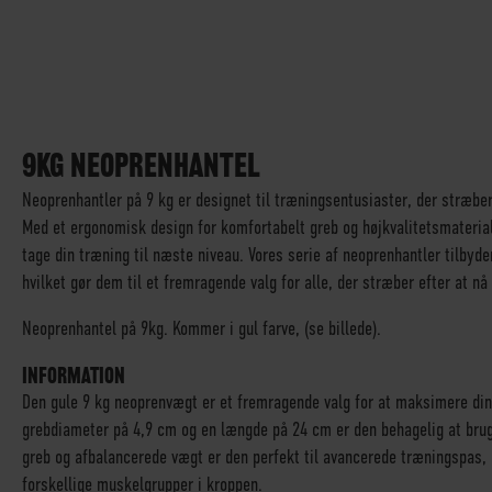
GÅ
TIL
STARTEN
9KG NEOPRENHANTEL
AF
Neoprenhantler på 9 kg er designet til træningsentusiaster, der stræbe
BILLEDGALLERIET
Med et ergonomisk design for komfortabelt greb og højkvalitetsmateriale
tage din træning til næste niveau. Vores serie af neoprenhantler tilbyde
hvilket gør dem til et fremragende valg for alle, der stræber efter at nå
Neoprenhantel på 9kg. Kommer i gul farve, (se billede).
INFORMATION
Den gule 9 kg neoprenvægt er et fremragende valg for at maksimere di
grebdiameter på 4,9 cm og en længde på 24 cm er den behagelig at bruge
greb og afbalancerede vægt er den perfekt til avancerede træningspas, 
forskellige muskelgrupper i kroppen.