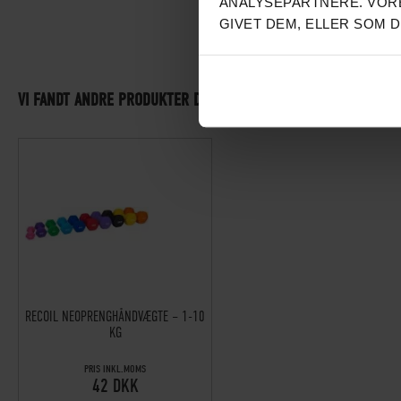
ANALYSEPARTNERE. VORE
GIVET DEM, ELLER SOM 
VI FANDT ANDRE PRODUKTER DU MÅSKE KAN LIDE!
RECOIL NEOPRENGHÅNDVÆGTE – 1-10
KG
PRIS INKL.MOMS
42 DKK