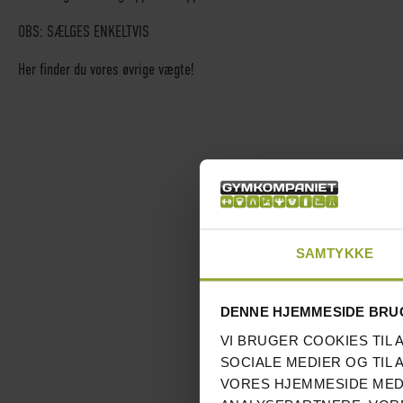
OBS: SÆLGES ENKELTVIS
Her finder du vores øvrige vægte!
SAMTYKKE
DENNE HJEMMESIDE BRU
VI BRUGER COOKIES TIL 
SOCIALE MEDIER OG TIL 
VORES HJEMMESIDE MED