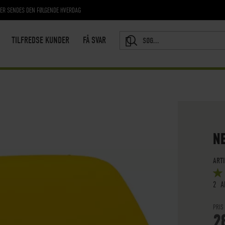
RER SENDES DEN FØLGENDE HVERDAG
TILFREDSE KUNDER
FÅ SVAR
SEARCH
N
ART
BED
5
OUT
2
A
PRIS
2