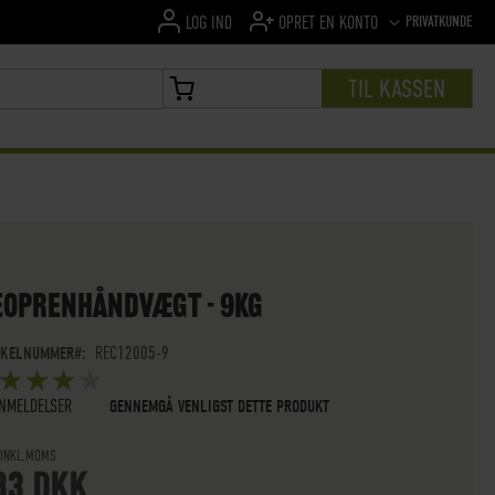
SPROG
PRIVATKUNDE
LOG IND
OPRET EN KONTO
TIL KASSEN
MIN INDKØBSKURV
EOPRENHÅNDVÆGT - 9KG
IKELNUMMER
REC12005-9
ØMMELSE:
5
 OF
STARS
NMELDELSER
GENNEMGÅ VENLIGST DETTE PRODUKT
 INKL.MOMS
83 DKK