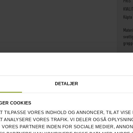
PRIS
KVALI
Köpte
Materi
svetti
grepp
Jag r
Verkl
Anmel
DETALJER
GER COOKIES
AT TILPASSE VORES INDHOLD OG ANNONCER, TIL AT VISE 
AT ANALYSERE VORES TRAFIK. VI DELER OGSÅ OPLYSNIN
 VORES PARTNERE INDEN FOR SOCIALE MEDIER, ANNO