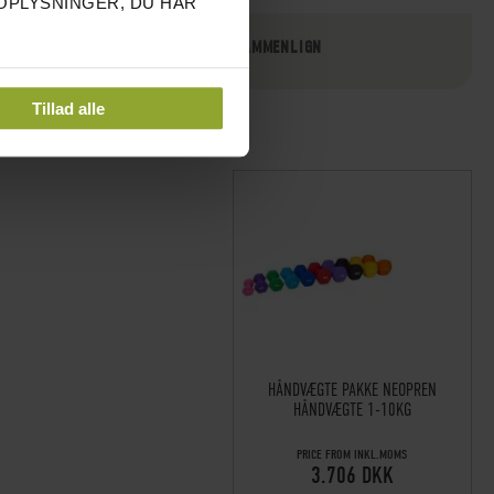
OPLYSNINGER, DU HAR
TILFØJ TIL ØNSKE LISTE
SAMMENLIGN
Tillad alle
HÅNDVÆGTE PAKKE NEOPREN
HÅNDVÆGTE 1-10KG
PRICE FROM INKL.MOMS
3.706 DKK