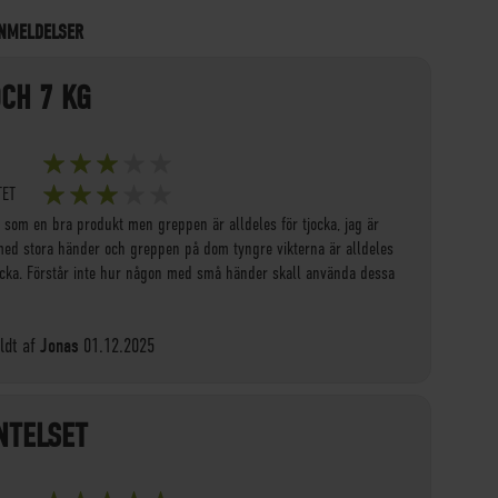
NMELDELSER
OCH 7 KG
60%
TET
60%
 som en bra produkt men greppen är alldeles för tjocka, jag är
ed stora händer och greppen på dom tyngre vikterna är alldeles
jocka. Förstår inte hur någon med små händer skall använda dessa
.
Tilføjet
dt af
Jonas
01.12.2025
på
NTELSET