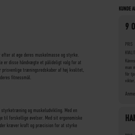
KUNDE A
9 
PRIS
KVALI
r efter at øge deres muskelmasse og styrke.
Känns
 er disse håndvægte et pålideligt valg for at
man m
r prisvenlige træningsredskaber af høj kvalitet,
för t
 deres fitnessmål.
vikter
Anmel
n styrketræning og muskeludvikling. Med en
HA
 til forskellige øvelser. Med sit ergonomiske
der kræver kraft og præcision for at styrke