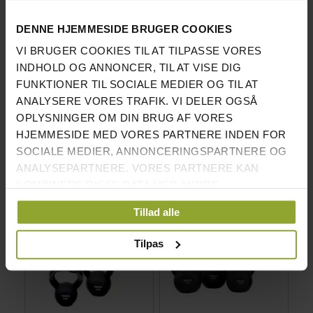
NEOPRENBETRUKNE
√
DENNE HJEMMESIDE BRUGER COOKIES
KETTLEBELLS
VI BRUGER COOKIES TIL AT TILPASSE VORES
TÅLER OGSÅ KOMMERCIEL BRUG
√
INDHOLD OG ANNONCER, TIL AT VISE DIG
FUNKTIONER TIL SOCIALE MEDIER OG TIL AT
TYDELIG HVID VÆGTMARKERING
√
ANALYSERE VORES TRAFIK. VI DELER OGSÅ
Du finder alle vores kettlebells her!
OPLYSNINGER OM DIN BRUG AF VORES
HJEMMESIDE MED VORES PARTNERE INDEN FOR
SOCIALE MEDIER, ANNONCERINGSPARTNERE OG
ANALYSEPARTNERE. VORES PARTNERE KAN
VI FANDT ANDRE PRODUKTER DU MÅSKE KAN LIDE!
KOMBINERE DISSE DATA MED ANDRE
OPLYSNINGER, DU HAR GIVET DEM, ELLER SOM DE
Tillad alle
HAR INDSAMLET FRA DIN BRUG AF DERES
TJENESTER.
Tilpas