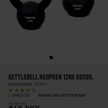
GÅ
TIL
STARTEN
KETTLEBELL NEOPREN 12KG RECOIL
AF
BILLEDGALLERIET
ARTIKELNUMMER
RECKBN12
BEDØMMELSE:
5
5
OUT OF
STARS
2
ANMELDELSER
GENNEMGÅ VENLIGST DETTE PRODUKT
PRIS INKL.MOMS