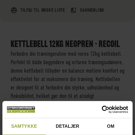
TILFØJ TIL ØNSKE LISTE
SAMMENLIGN
KETTLEBELL 12KG NEOPREN - RECOIL
Forbedre din træningsrutine med vores 12kg kettlebell.
Perfekt til både begyndere og erfarne træningsudøvere,
denne kettlebell tilbyder en balance mellem komfort og
effektivitet for at maksimere din træning. Kettlebellen
er designet til at forbedre din styrke, udholdenhed og
fleksibilitet, hvilket gør den til et alsidigt
træningsværktøj til hele kroppen.
INFORMATION
SAMTYKKE
DETALJER
OM
FARVE
SORT