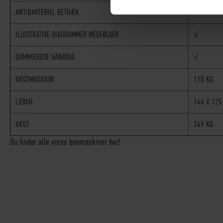
ANTIBAKTERIEL BETRÆK
√
ILLUSTRATIVE DIAGRAMMER MEDFØLGER
√
GUMMIEREDE HÅNDTAG
√
VÆGTMAGASIN
110 KG
LXBXH
146 X 125
VÆGT
249 KG
Du finder alle vores benmaskiner her!