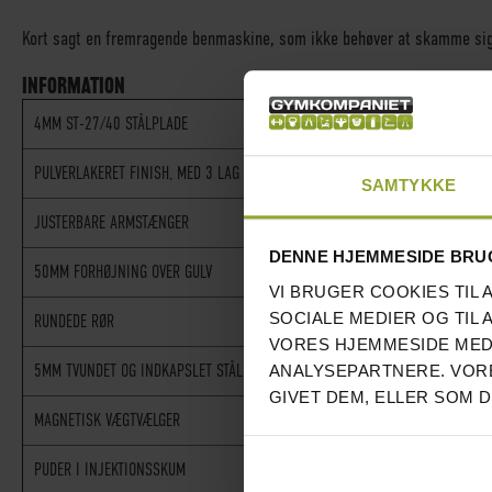
Kort sagt en fremragende benmaskine, som ikke behøver at skamme sig
INFORMATION
4MM ST-27/40 STÅLPLADE
√
PULVERLAKERET FINISH, MED 3 LAG RUSTBESKYTTENDE PRIMER
√
SAMTYKKE
JUSTERBARE ARMSTÆNGER
√
DENNE HJEMMESIDE BRU
50MM FORHØJNING OVER GULV
√
VI BRUGER COOKIES TIL 
SOCIALE MEDIER OG TIL 
RUNDEDE RØR
√
VORES HJEMMESIDE MED
5MM TVUNDET OG INDKAPSLET STÅLKABEL
√
ANALYSEPARTNERE. VORE
GIVET DEM, ELLER SOM 
MAGNETISK VÆGTVÆLGER
√
PUDER I INJEKTIONSSKUM
√