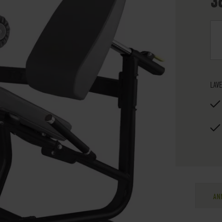
3
LAVE
AN