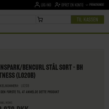
SPROG
PRIVATKUNDE
LOG IND
OPRET EN KONTO
TIL KASSEN
MIN INDKØBSKURV
NSPARK/BENCURL STÅL SORT – BH
TNESS (L020B)
IKELNUMMER
L020B
 DEN FØRSTE TIL AT ANMELDE DETTE PRODUKT
 INKL.MOMS