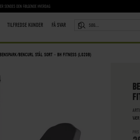
RER SENDES DEN FØLGENDE HVERDAG
TILFREDSE KUNDER
FÅ SVAR
SEARCH
BENSPARK/BENCURL STÅL SORT – BH FITNESS (L020B)
BE
FI
ART
VÆR
PRIS