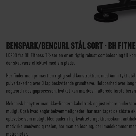
GÅ
TIL
STARTEN
BENSPARK/BENCURL STÅL SORT - BH FITNE
AF
L020B fra BH Fitness TR-serien er en rigtig robust comboløsning til komp
BILLEDGALLERIET
der skal være effektivt med sin plads.
Her finder man primært en rigtig solid konstruktion, med 4mm tykt stål
pulverlakering over 3 lag beskyttende grundfarve. Holdbarhed over lang
nøgleord i designprocessen, hvilket kan mærkes - allerede første berørin
Mekanisk benytter man ikke-lineære kabeltræk og justerbare puder/arm
muligt. Også hvad angår bekvemmeligheder, har man taget de sidste ekst
oplevelse som muligt. Med puder i høj kvalitets injektionsskum, antiba
modvirke unødvendig raslen, har man en løsning, der imødekommer man
motionister.