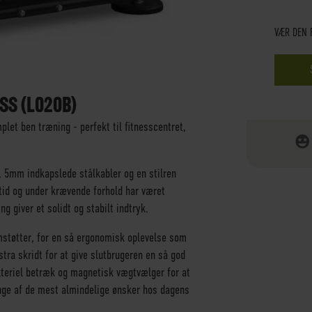
VÆR DEN 
SS (L020B)
let ben træning - perfekt til fitnesscentret,
, 5mm indkapslede stålkabler og en stilren
 tid og under krævende forhold har været
g giver et solidt og stabilt indtryk.
støtter, for en så ergonomisk oplevelse som
ra skridt for at give slutbrugeren en så god
kteriel betræk og magnetisk vægtvælger for at
ge af de mest almindelige ønsker hos dagens