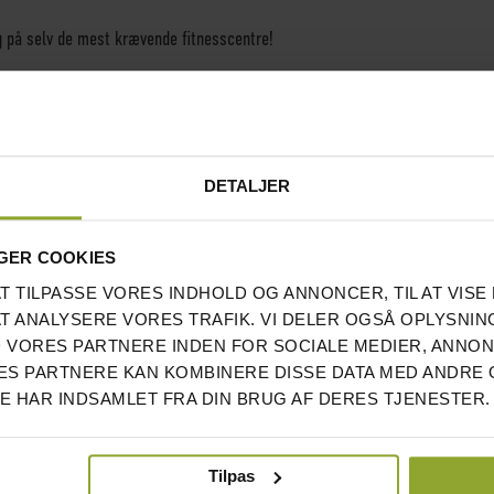
 på selv de mest krævende fitnesscentre!
DETALJER
GER COOKIES
AT TILPASSE VORES INDHOLD OG ANNONCER, TIL AT VISE 
AT ANALYSERE VORES TRAFIK. VI DELER OGSÅ OPLYSNIN
 VORES PARTNERE INDEN FOR SOCIALE MEDIER, ANNO
S PARTNERE KAN KOMBINERE DISSE DATA MED ANDRE 
DE HAR INDSAMLET FRA DIN BRUG AF DERES TJENESTER.
Tilpas