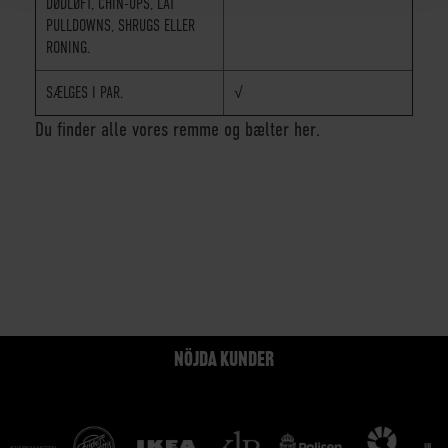
DØDLØFT, CHIN-UPS, LAT
PULLDOWNS, SHRUGS ELLER
RONING.
SÆLGES I PAR.
√
Du finder alle vores remme og bælter her.
NÖJDA KUNDER