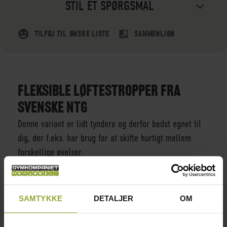
STIL ET SPØRGSMÅL
TILFØJ TIL ØNSKE LISTE
SAMMENLIGN
FLEKSIBLE LØFTESTROPPER FRA
SVENSKE NTG
Denne variant er lidt tyndere og derfor bedst egnet til
dig, der f.eks. har brug for at skifte hurtigt mellem
forskellige øvelser.
Løftestropper er en selvfølge i næsten enhver
træningstaske, da de både lader dig løfte mere vægt,
SAMTYKKE
DETALJER
OM
end du ellers ville have klaret, hvad enten det handler
om ren vægt eller volumen, og er desuden et