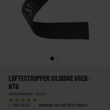
GÅ
TIL
STARTEN
LØFTESTROPPER SILIKONE GREB -
AF
NTG
BILLEDGALLERIET
ARTIKELNUMMER
NTG048
BEDØMMELSE:
5
5
OUT OF
STARS
2
ANMELDELSER
GENNEMGÅ VENLIGST DETTE PRODUKT