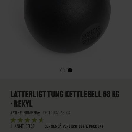
GÅ
TIL
STARTEN
LATTERLIGT TUNG KETTLEBELL 68 KG
AF
- REKYL
BILLEDGALLERIET
ARTIKELNUMMER
REC11037-68 KG
BEDØMMELSE:
5
5
OUT OF
STARS
1
ANMELDELSE
GENNEMGÅ VENLIGST DETTE PRODUKT