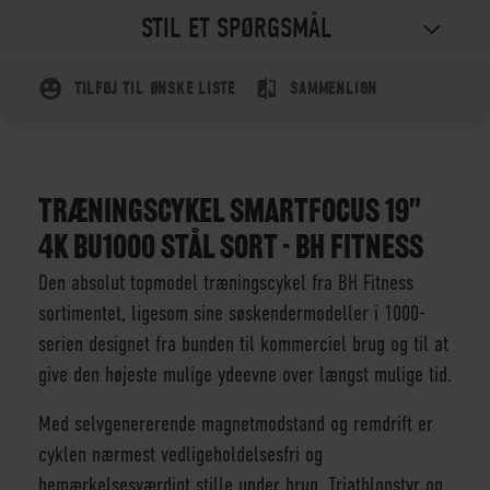
STIL ET SPØRGSMÅL
TILFØJ TIL ØNSKE LISTE
SAMMENLIGN
TRÆNINGSCYKEL SMARTFOCUS 19"
4K BU1000 STÅL SORT - BH FITNESS
Den absolut topmodel træningscykel fra BH Fitness
sortimentet, ligesom sine søskendermodeller i 1000-
serien designet fra bunden til kommerciel brug og til at
give den højeste mulige ydeevne over længst mulige tid.
Med selvgenererende magnetmodstand og remdrift er
cyklen nærmest vedligeholdelsesfri og
bemærkelsesværdigt stille under brug. Triathlonstyr og