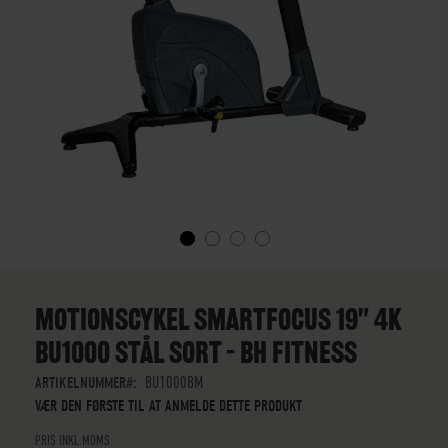
GÅ
TIL
STARTEN
MOTIONSCYKEL SMARTFOCUS 19" 4K
AF
BU1000 STÅL SORT – BH FITNESS
BILLEDGALLERIET
ARTIKELNUMMER
BU1000BM
VÆR DEN FØRSTE TIL AT ANMELDE DETTE PRODUKT
PRIS INKL.MOMS