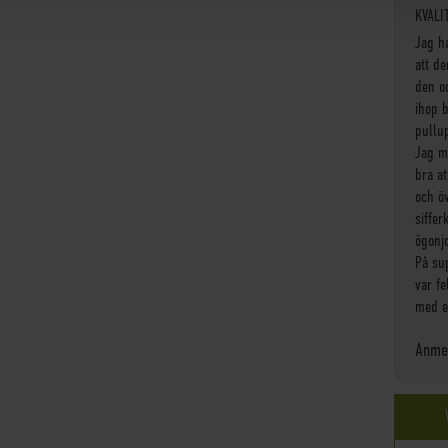
KVALI
Jag h
att de
den oc
ihop 
pullu
Jag m
bra at
och ö
siffer
ögonj
På su
var fe
med e
Anmel