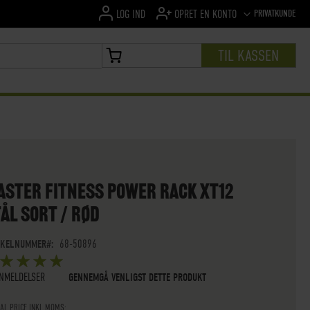
SPROG
PRIVATKUNDE
LOG IND
OPRET EN KONTO
TIL KASSEN
MIN INDKØBSKURV
ASTER FITNESS POWER RACK XT12
ÅL SORT / RØD
IKELNUMMER
68-50896
ØMMELSE:
5
 OF
STARS
NMELDELSER
GENNEMGÅ VENLIGST DETTE PRODUKT
IAL PRICE INKL.MOMS