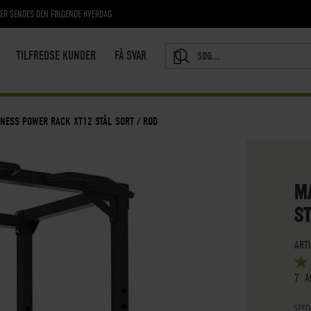
RER SENDES DEN FØLGENDE HVERDAG
TILFREDSE KUNDER
FÅ SVAR
SEARCH
TNESS POWER RACK XT12 STÅL SORT / RØD
M
ST
ART
BED
5
OUT
7
A
SPEC