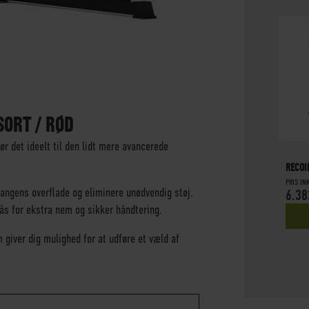
SORT / RØD
r det ideelt til den lidt mere avancerede
RECOI
PRIS I
angens overflade og eliminere unødvendig støj.
6.38
s for ekstra nem og sikker håndtering.
 giver dig mulighed for at udføre et væld af