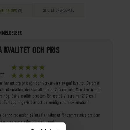
STIL ET SPØRGSMÅL
MELDELSER
7
NMELDELSER
A KVALITET OCH PRIS
100%
TET
100%
är har ett bra pris och den verkar vara av god kvalitet. Däremot
er inte måtten, det står att den är 215 cm hög. Men den är hela
m hög. Detta medför problem för oss då vi bara har 217 cm i
jd. Förhoppningsvis blir det en smidig retur/reklamation!
er denna recension så inte fler råkar ut för samma miss om dom
 har små marginaler att jobba med.