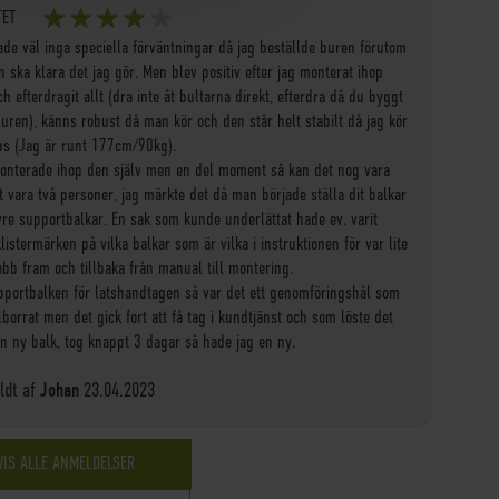
100%
TET
80%
ade väl inga speciella förväntningar då jag beställde buren förutom
n ska klara det jag gör. Men blev positiv efter jag monterat ihop
h efterdragit allt (dra inte åt bultarna direkt, efterdra då du byggt
buren), känns robust då man kör och den står helt stabilt då jag kör
ps (Jag är runt 177cm/90kg).
onterade ihop den själv men en del moment så kan det nog vara
t vara två personer, jag märkte det då man började ställa dit balkar
vre supportbalkar. En sak som kunde underlättat hade ev. varit
klistermärken på vilka balkar som är vilka i instruktionen för var lite
obb fram och tillbaka från manual till montering.
pportbalken för latshandtagen så var det ett genomföringshål som
lborrat men det gick fort att få tag i kundtjänst och som löste det
n ny balk, tog knappt 3 dagar så hade jag en ny.
Tilføjet
dt af
Johan
23.04.2023
på
VIS ALLE ANMELDELSER