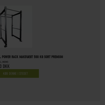
L POWER RACK MAKSVÆGT 500 KG SORT PREMIUM
NKL.MOMS
3 DKK
KØB DENNE I STEDET