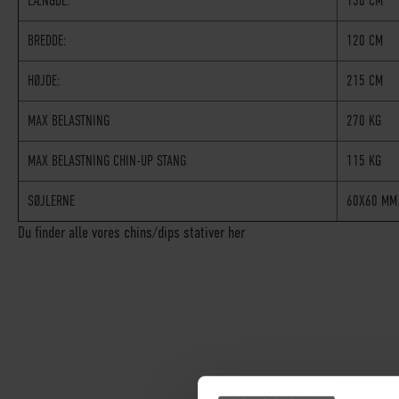
LÆNGDE:
130 CM
BREDDE:
120 CM
HØJDE:
215 CM
MAX BELASTNING
270 KG
MAX BELASTNING CHIN-UP STANG
115 KG
SØJLERNE
60X60 M
Du finder alle vores
chins/dips stativer her