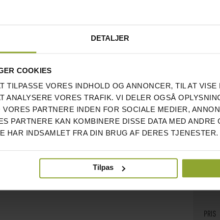
Anmel
DETALJER
ST
GER COOKIES
KVALI
AT TILPASSE VORES INDHOLD OG ANNONCER, TIL AT VISE 
PRIS
AT ANALYSERE VORES TRAFIK. VI DELER OGSÅ OPLYSNIN
Byggd
 VORES PARTNERE INDEN FOR SOCIALE MEDIER, ANNO
Köpte 
S PARTNERE KAN KOMBINERE DISSE DATA MED ANDRE 
på sif
DE HAR INDSAMLET FRA DIN BRUG AF DERES TJENESTER.
Anmel
Tilpas
MY
PRIS