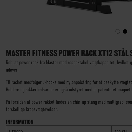
GÅ
TIL
STARTEN
MASTER FITNESS POWER RACK XT12 STÅL 
AF
Robust power rack fra Master med respektabel vægtkapacitet, hvilket gø
BILLEDGALLERIET
udøver.
Til racket medfølger J-hooks med nylonpolstring for at beskytte vægtst
Holdere og sikkerhedsarme er også udstyret med et patenteret magnetlå
På forsiden af power rakket findes en chin-up stang med multigreb, som
forskellige kropsvægtøvelser.
INFORMATION