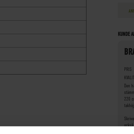
AN
KUNDE A
BR
M
PRIS
KVALI
Den h
stämm
220 c
takhö
Skriv
också