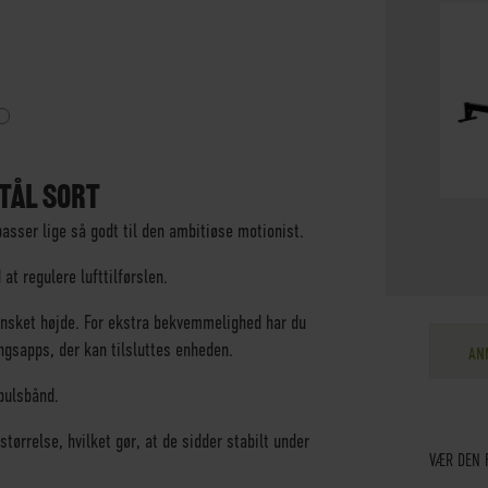
TÅL SORT
asser lige så godt til den ambitiøse motionist.
t regulere lufttilførslen.
ønsket højde. For ekstra bekvemmelighed har du
ngsapps, der kan tilsluttes enheden.
AN
pulsbånd.
ørrelse, hvilket gør, at de sidder stabilt under
VÆR DEN 