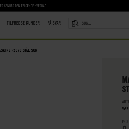
RER SENDES DEN FØLGENDE HVERDAG
TILFREDSE KUNDER
FÅ SVAR
SEARCH
ASKINE R6070 STÅL SORT
M
S
ART
VÆR
PRIS