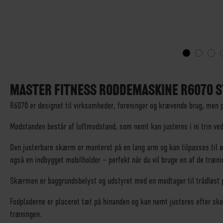
GÅ
TIL
STARTEN
MASTER FITNESS RODDEMASKINE R6070 S
AF
R6070 er designet til virksomheder, foreninger og krævende brug, men p
BILLEDGALLERIET
Modstanden består af luftmodstand, som nemt kan justeres i ni trin ved a
Den justerbare skærm er monteret på en lang arm og kan tilpasses til 
også en indbygget mobilholder – perfekt når du vil bruge en af de træni
Skærmen er baggrundsbelyst og udstyret med en modtager til trådløst 
Fodpladerne er placeret tæt på hinanden og kan nemt justeres efter skost
træningen.