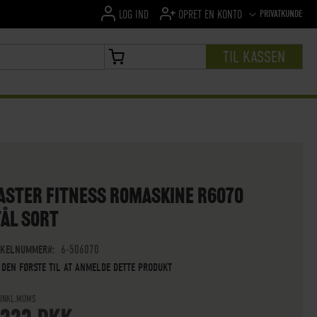
SPROG
PRIVATKUNDE
LOG IND
OPRET EN KONTO
TIL KASSEN
MIN INDKØBSKURV
ASTER FITNESS ROMASKINE R6070
TÅL SORT
IKELNUMMER
6-506070
 DEN FØRSTE TIL AT ANMELDE DETTE PRODUKT
 INKL.MOMS