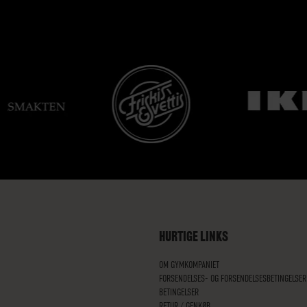
HURTIGE LINKS
OM GYMKOMPANIET
FORSENDELSES- OG FORSENDELSESBETINGELSER
BETINGELSER
RETUR / GENKØB