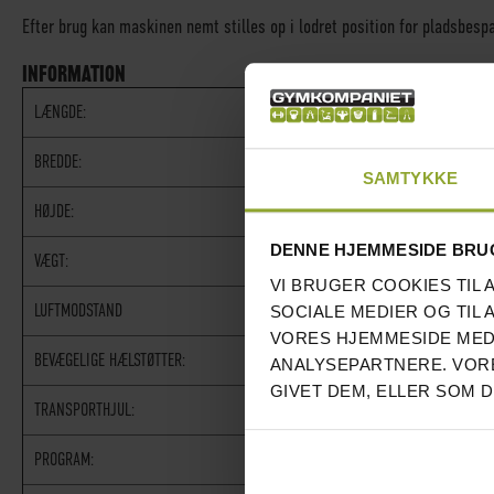
Efter brug kan maskinen nemt stilles op i lodret position for pladsbesp
INFORMATION
LÆNGDE:
241 CM
BREDDE:
62 CM
SAMTYKKE
HØJDE:
107 CM
DENNE HJEMMESIDE BRU
VÆGT:
39 KG
VI BRUGER COOKIES TIL 
LUFTMODSTAND
JA
SOCIALE MEDIER OG TIL 
VORES HJEMMESIDE MED
BEVÆGELIGE HÆLSTØTTER:
JA
ANALYSEPARTNERE. VORE
GIVET DEM, ELLER SOM 
TRANSPORTHJUL:
JA
PROGRAM:
15 STK