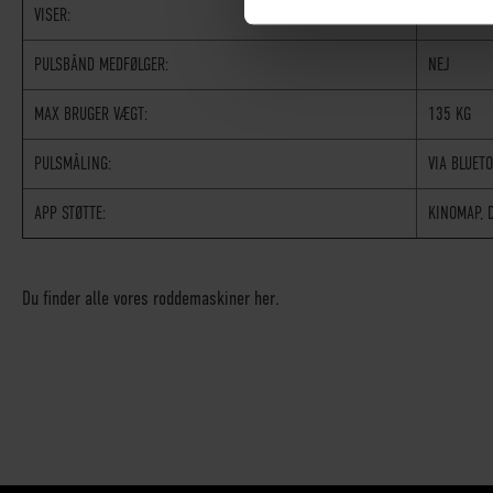
VISER:
TID, WATT,
PULSBÅND MEDFØLGER:
NEJ
MAX BRUGER VÆGT:
135 KG
PULSMÅLING:
VIA BLUET
APP STØTTE:
KINOMAP, D
Du finder alle vores roddemaskiner her.