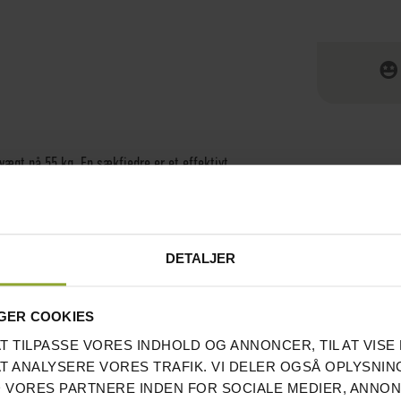
vægt på 55 kg. En sækfjedre er et effektivt
får en mere behagelig og naturlig bevægelse i
iøse kampsportsgym.
DETALJER
GER COOKIES
AT TILPASSE VORES INDHOLD OG ANNONCER, TIL AT VISE 
AT ANALYSERE VORES TRAFIK. VI DELER OGSÅ OPLYSNIN
 VORES PARTNERE INDEN FOR SOCIALE MEDIER, ANNO