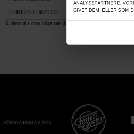
ANALYSEPARTNERE. VORE
GIVET DEM, ELLER SOM 
DÆMPER SÆKENS BEVÆGELSER
√
Du finder alle vores bokse-sæk tilbehør her!