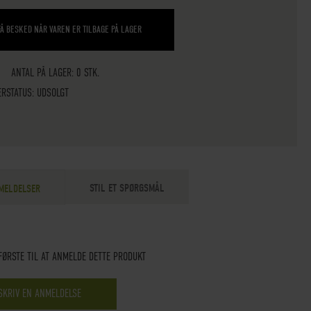
FÅ BESKED NÅR VAREN ER TILBAGE PÅ LAGER
ANTAL PÅ LAGER: 0 STK.
ERSTATUS:
UDSOLGT
STIL ET SPØRGSMÅL
MELDELSER
FØRSTE TIL AT ANMELDE DETTE PRODUKT
SKRIV EN ANMELDELSE