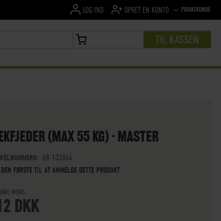
SPROG
PRIVATKUNDE
LOG IND
OPRET EN KONTO
TIL KASSEN
MIN INDKØBSKURV
KFJEDER (MAX 55 KG) - MASTER
IKELNUMMER
68-133864
 DEN FØRSTE TIL AT ANMELDE DETTE PRODUKT
 INKL.MOMS
12 DKK