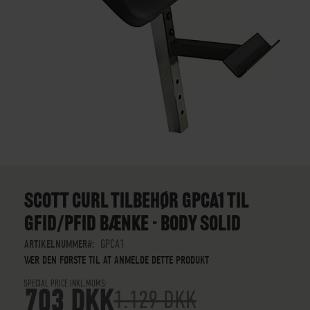
GÅ
TIL
STARTEN
SCOTT CURL TILBEHØR GPCA1 TIL
AF
GFID/PFID BÆNKE - BODY SOLID
BILLEDGALLERIET
ARTIKELNUMMER
GPCA1
VÆR DEN FØRSTE TIL AT ANMELDE DETTE PRODUKT
SPECIAL PRICE INKL.MOMS
703 DKK
1.129 DKK