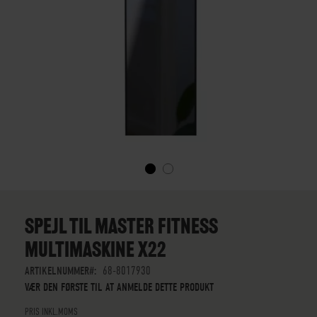
GÅ
TIL
STARTEN
SPEJL TIL MASTER FITNESS
AF
MULTIMASKINE X22
BILLEDGALLERIET
ARTIKELNUMMER
68-8017930
VÆR DEN FØRSTE TIL AT ANMELDE DETTE PRODUKT
PRIS INKL.MOMS