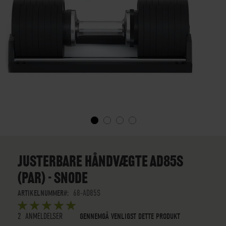
GÅ
TIL
STARTEN
JUSTERBARE HÅNDVÆGTE AD85S
AF
(PAR) - SNODE
BILLEDGALLERIET
ARTIKELNUMMER
68-AD85S
BEDØMMELSE:
5
5
OUT OF
STARS
2
ANMELDELSER
GENNEMGÅ VENLIGST DETTE PRODUKT