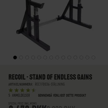
GÅ
TIL
STARTEN
RECOIL - STAND OF ENDLESS GAINS
AF
BILLEDGALLERIET
ARTIKELNUMMER
REC1F0036-STÄLLNING
BEDØMMELSE:
5
5
OUT OF
STARS
5
ANMELDELSER
GENNEMGÅ VENLIGST DETTE PRODUKT
SPECIAL PRICE INKL.MOMS