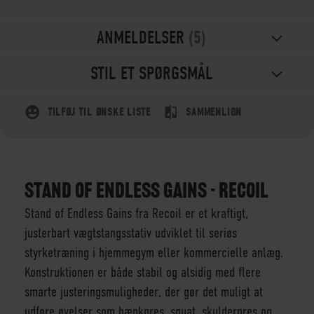
ANMELDELSER
5
STIL ET SPØRGSMÅL
TILFØJ TIL ØNSKE LISTE
SAMMENLIGN
STAND OF ENDLESS GAINS - RECOIL
Stand of Endless Gains fra Recoil er et kraftigt,
justerbart vægtstangsstativ udviklet til seriøs
styrketræning i hjemmegym eller kommercielle anlæg.
Konstruktionen er både stabil og alsidig med flere
smarte justeringsmuligheder, der gør det muligt at
udføre øvelser som bænkpres, squat, skulderpres og