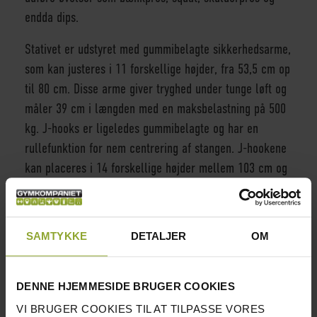
endda dips.
Stativet er udstyret med gummibelagte sikkerhedsarme,
som kan justeres i 11 forskellige højder, fra 53,5 cm op
til 80 cm. Disse arme giver tryghed under tunge løft og
måler 39 cm i længden med en maksbelastning på 500
kg. J-hooks er ligeledes gummibelagte og har en
rullefunktion for nem centrering af stangen. J-hookene
kan placeres i 14 forskellige højder mellem 103 cm og
168 cm, hvilket gør stativet fleksibelt for forskellige
løftepositioner og brugere. J-hookene tåler en
maksbelastning på 300 kg i højeste position og 400 kg i
SAMTYKKE
DETALJER
OM
laveste.
Vægtstangsstativet kan justeres i seks forskellige
DENNE HJEMMESIDE BRUGER COOKIES
bredder, hvilket betyder, at det fungerer perfekt med
VI BRUGER COOKIES TIL AT TILPASSE VORES