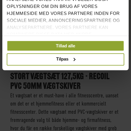
OPLYSNINGER OM DIN BRUG AF VORES
ANMELDELSER
4
HJEMMESIDE MED VORES PARTNERE INDEN FOR
SOCIALE MEDIER, ANNONCERINGSPARTNERE OG
STIL ET SPØRGSMÅL
ANALYSEPARTNERE. VORES PARTNERE KAN
KOMBINERE DISSE DATA MED ANDRE
OPLYSNINGER, DU HAR GIVET DEM, ELLER SOM DE
TILFØJ TIL ØNSKE LISTE
SAMMENLIGN
Tillad alle
HAR INDSAMLET FRA DIN BRUG AF DERES
TJENESTER.
Tilpas
STORT VÆGTSÆT 127,5KG - RECOIL
PVC 50MM VÆGTSKIVER
Et vægtsæt er et must-have i alle fitnesscentre, uanset
om det er et hjemmefitness eller et kommercielt
fitnesscenter. Dette vægtsæt med PVC-vægtskiver er et
fremragende valg til både hjemme- og firmafitness,
hvor du får en række forskellige vægtskiver med greb