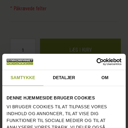
* Påkrævede felter
LÆG I KURV
SAMTYKKE
DETALJER
OM
LAGERSTATUS:
PÅ LAGER
DENNE HJEMMESIDE BRUGER COOKIES
SENDES INDENFOR: 1-2 HVERDAGE
VI BRUGER COOKIES TIL AT TILPASSE VORES
INDHOLD OG ANNONCER, TIL AT VISE DIG
ANTAL PÅ LAGER: 24 STK.
FUNKTIONER TIL SOCIALE MEDIER OG TIL AT
ANALYSERE VORES TRAFIK. VI DELER OGSÅ