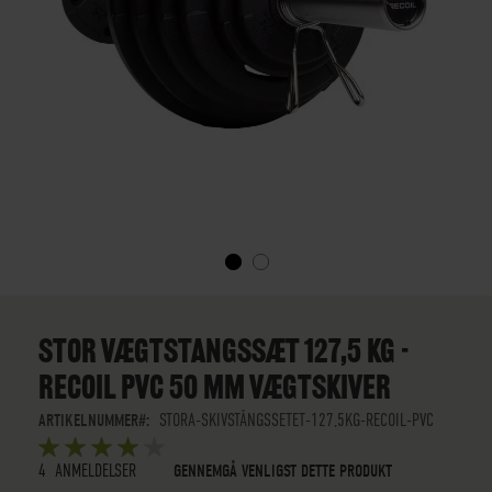
GÅ
TIL
STARTEN
STOR VÆGTSTANGSSÆT 127,5 KG -
AF
RECOIL PVC 50 MM VÆGTSKIVER
BILLEDGALLERIET
ARTIKELNUMMER
STORA-SKIVSTÅNGSSETET-127,5KG-RECOIL-PVC
BEDØMMELSE:
5
5
OUT OF
STARS
4
ANMELDELSER
GENNEMGÅ VENLIGST DETTE PRODUKT