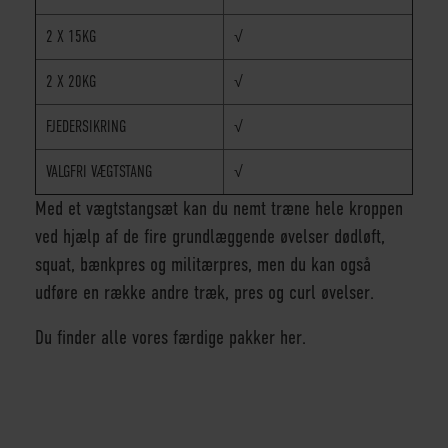
2 X 15KG
√
2 X 20KG
√
FJEDERSIKRING
√
VALGFRI VÆGTSTANG
√
Med et vægtstangsæt kan du nemt træne hele kroppen
ved hjælp af de fire grundlæggende øvelser dødløft,
squat, bænkpres og militærpres, men du kan også
udføre en række andre træk, pres og curl øvelser.
Du finder alle vores færdige pakker her.