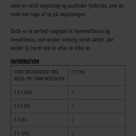
samt en solid vægtstang og praktiske fjederlås, som du
nemt kan tage af og på vægtstangen.
Dette er et perfekt vægtsæt til hjemmefitness og
firmafitness, som ønsker virkelig solidt udstyr, der
holder til hårdt slid år efter år efter år.
INFORMATION
STORT VÆGTSTANGSÆT MED
127,5KG
RECOIL PVC 50MM VÆGTSKIVER
2 X 1,25KG
√
2 X 2,5KG
√
2 X 5KG
√
2 X 10KG
√