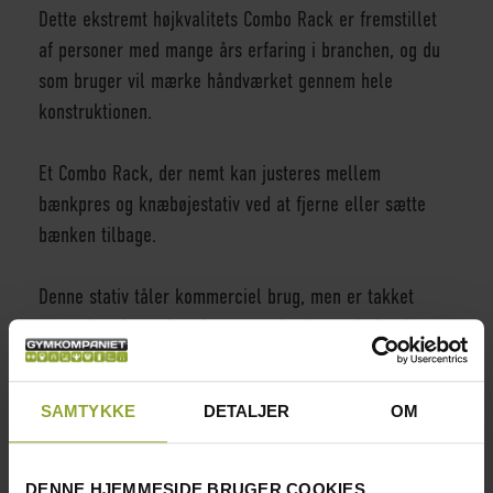
Dette ekstremt højkvalitets Combo Rack er fremstillet
af personer med mange års erfaring i branchen, og du
som bruger vil mærke håndværket gennem hele
konstruktionen.
Et Combo Rack, der nemt kan justeres mellem
bænkpres og knæbøjestativ ved at fjerne eller sætte
bænken tilbage.
Denne stativ tåler kommerciel brug, men er takket
være sin pris også et fremragende alternativ for den
virkelig seriøse hjemmebruger, der ønsker et stativ, der
kan holde til at blive brugt i hele træningskarrieren.
SAMTYKKE
DETALJER
OM
INFORMATION
DENNE HJEMMESIDE BRUGER COOKIES