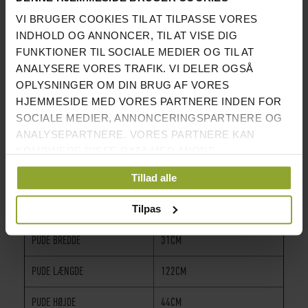
BREDDE
205CM
VI BRUGER COOKIES TIL AT TILPASSE VORES
INDHOLD OG ANNONCER, TIL AT VISE DIG
DYBDE
96CM UDEN BÆNK, 158CM MED
FUNKTIONER TIL SOCIALE MEDIER OG TIL AT
BÆNK
ANALYSERE VORES TRAFIK. VI DELER OGSÅ
OPLYSNINGER OM DIN BRUG AF VORES
J-HOOKS ØVERSTE
106-171CM
HJEMMESIDE MED VORES PARTNERE INDEN FOR
J-HOOKS NEDERSTE
74-140CM
SOCIALE MEDIER, ANNONCERINGSPARTNERE OG
ANALYSEPARTNERE. VORES PARTNERE KAN
SIKKERHEDSARME
51-77CM
KOMBINERE DISSE DATA MED ANDRE
OPLYSNINGER, DU HAR GIVET DEM, ELLER SOM DE
Tillad alle
LÆNGDE SIKKERHEDSARM
54CM
HAR INDSAMLET FRA DIN BRUG AF DERES
TJENESTER.
Tilpas
YDERMÅL MELLEM J-HOOKS
121CM
PUDE BREDDE
31CM
PUDE LÆNGDE
122CM
PUDE HØJDE
44CM