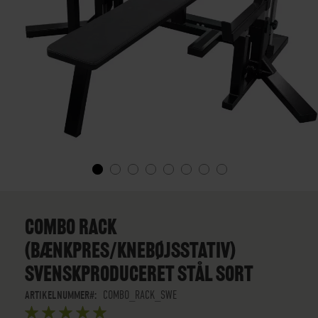
GÅ
TIL
STARTEN
COMBO RACK
AF
(BÆNKPRES/KNEBØJSSTATIV)
BILLEDGALLERIET
SVENSKPRODUCERET STÅL SORT
ARTIKELNUMMER
COMBO_RACK_SWE
BEDØMMELSE: