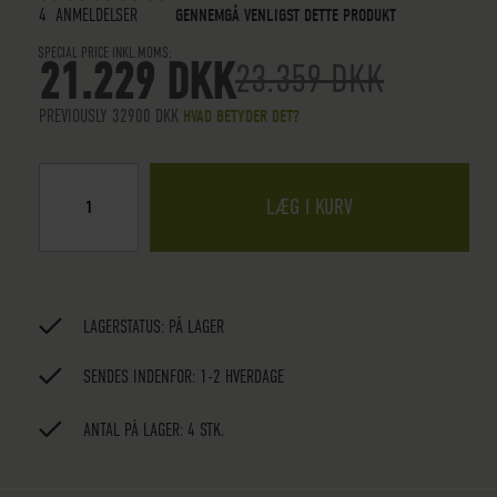
5
5
OUT OF
STARS
4
ANMELDELSER
GENNEMGÅ VENLIGST DETTE PRODUKT
SPECIAL PRICE INKL.MOMS
21.229 DKK
23.359 DKK
PREVIOUSLY 32900 DKK
HVAD BETYDER DET?
LÆG I KURV
LAGERSTATUS:
PÅ LAGER
SENDES INDENFOR: 1-2 HVERDAGE
ANTAL PÅ LAGER: 4 STK.