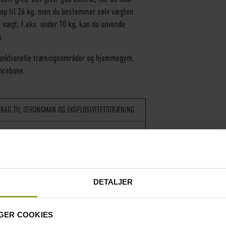
op til 26 kg, men du bestemmer selv vægten
 vægt, f.eks. under 10 kg, kan du anvende
.
 funktionelle træningsområder og hjemmegym,
encebane.
BAG TIL STRONGMAN OG EKSPLOSIVITETSTRÆNING
SER, STRONGMAN, EKSPLOSIV STYRKETRÆNING OG
L TRÆNING
AINING GEAR
DETALJER
LON
SÆK OG SORT INDERSÆK
GER COOKIES