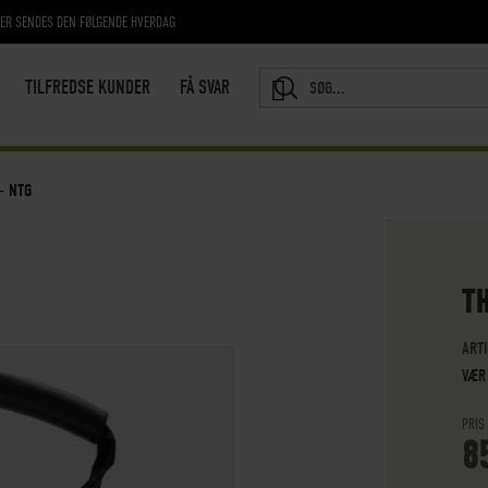
RER SENDES DEN FØLGENDE HVERDAG
TILFREDSE KUNDER
FÅ SVAR
SEARCH
- NTG
T
ART
VÆR
PRIS
8