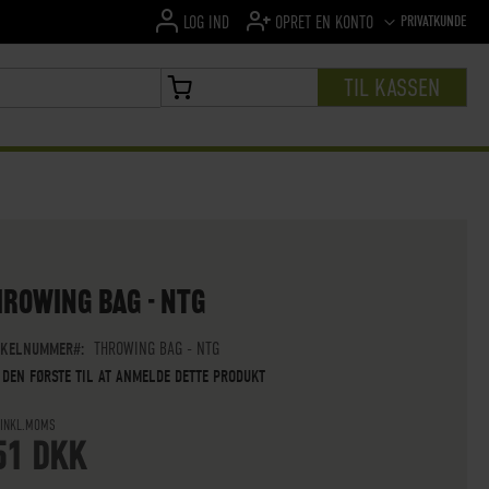
SPROG
PRIVATKUNDE
LOG IND
OPRET EN KONTO
TIL KASSEN
MIN INDKØBSKURV
HROWING BAG - NTG
IKELNUMMER
THROWING BAG - NTG
 DEN FØRSTE TIL AT ANMELDE DETTE PRODUKT
 INKL.MOMS
51 DKK