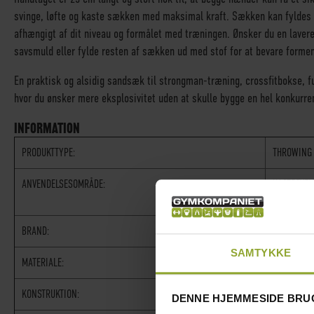
svinge, løfte og kaste sækken med maksimal kraft. Sækken kan fyldes 
afhængigt af dit niveau og formålet med træningen. Ønsker du en lavere
savsmuld eller fylde resten af sækken ud med stof for at bevare formen
En praktisk og alsidig sandsæk til strongman-træning, crossfitbokse,
hvor du ønsker mere eksplosivitet uden at skulle bygge en hel konkurr
INFORMATION
PRODUKTTYPE:
THROWING 
ANVENDELSESOMRÅDE:
KASTEØVEL
FUNKTIONE
BRAND:
NORDIC TR
SAMTYKKE
MATERIALE:
1050D NY
KONSTRUKTION:
BLÅ YDER
DENNE HJEMMESIDE BRU