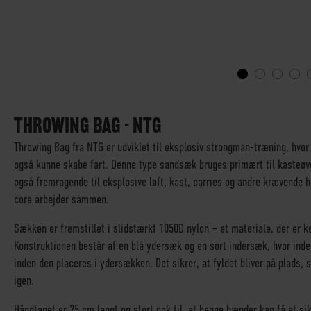
GÅ
TIL
STARTEN
THROWING BAG - NTG
AF
Throwing Bag fra NTG er udviklet til eksplosiv strongman-træning, hvor 
BILLEDGALLERIET
også kunne skabe fart. Denne type sandsæk bruges primært til kasteøv
også fremragende til eksplosive løft, kast, carries og andre krævende h
core arbejder sammen.
Sækken er fremstillet i slidstærkt 1050D nylon – et materiale, der er k
Konstruktionen består af en blå ydersæk og en sort indersæk, hvor in
inden den placeres i ydersækken. Det sikrer, at fyldet bliver på plads,
igen.
Håndtaget er 25 cm langt og stort nok til, at begge hænder kan få et sik