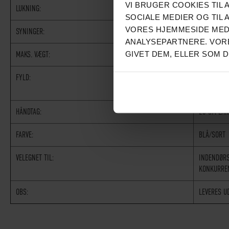
VI BRUGER COOKIES TIL 
LUKNING:
DOBBELTE 
SOCIALE MEDIER OG TIL 
VORES HJEMMESIDE MED
SYNINGER:
FORSTÆRKE
ANALYSEPARTNERE. VORE
GIVET DEM, ELLER SOM 
MAKS. VÆGT:
OP TIL 26
FYLD:
FYLDES ME
FYLDMATER
HÅNDTAG:
25 CM LAN
FARVE:
BLÅ/SORT
VELEGNET TIL:
INDENDØR
KONKURRE
OBS:
LEVERES U