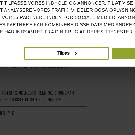
AT TILPASSE VORES INDHOLD OG ANNONCER, TIL AT VISE 
VELCROBÅND
AT ANALYSERE VORES TRAFIK. VI DELER OGSÅ OPLYSNIN
 VORES PARTNERE INDEN FOR SOCIALE MEDIER, ANNO
DE SYNINGER MED EKSTRA STÆRK NYLONTRÅD
S PARTNERE KAN KOMBINERE DISSE DATA MED ANDRE 
DE HAR INDSAMLET FRA DIN BRUG AF DERES TJENESTER.
 KG AFHÆNGIGT AF FYLD
D SAND, SAVSMULD ELLER ANDET EGNET
IALE
Tilpas
GT HÅNDTAG MED PLADS TIL BEGGE HÆNDER
S TRÆNING, UDENDØRS TRÆNING, STRONGMAN-
NCER, CROSSFITBOKSE OG HJEMMEGYM
DEN FYLD