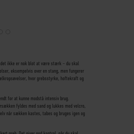
det ikke er nok blot at være stærk – du skal
elser, eksempelvis over en stang, men fungerer
elkropsøvelser, hvor grebsstyrke, hoftekraft og
endt for at kunne modstå intensiv brug.
dersækken fyldes med sand og lukkes med velcro,
 selv når sækken kastes, tabes og bruges igen og
kert greb. Det giver god kontrol, når du skal