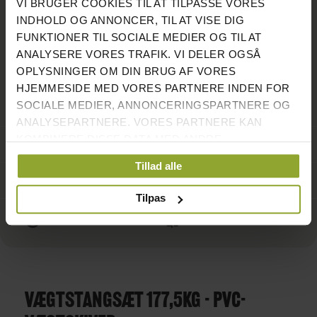
VI BRUGER COOKIES TIL AT TILPASSE VORES
INDHOLD OG ANNONCER, TIL AT VISE DIG
LAGERSTATUS:
PÅ LAGER
FUNKTIONER TIL SOCIALE MEDIER OG TIL AT
SENDES INDENFOR: 1-2 HVERDAGE
ANALYSERE VORES TRAFIK. VI DELER OGSÅ
OPLYSNINGER OM DIN BRUG AF VORES
HJEMMESIDE MED VORES PARTNERE INDEN FOR
ANTAL PÅ LAGER: 28 STK.
SOCIALE MEDIER, ANNONCERINGSPARTNERE OG
ANALYSEPARTNERE. VORES PARTNERE KAN
KOMBINERE DISSE DATA MED ANDRE
ANMELDELSER
1
OPLYSNINGER, DU HAR GIVET DEM, ELLER SOM DE
Tillad alle
HAR INDSAMLET FRA DIN BRUG AF DERES
STIL ET SPØRGSMÅL
TJENESTER.
Tilpas
TILFØJ TIL ØNSKE LISTE
SAMMENLIGN
VÆGTSTANGSÆT 177,5KG - PVC-