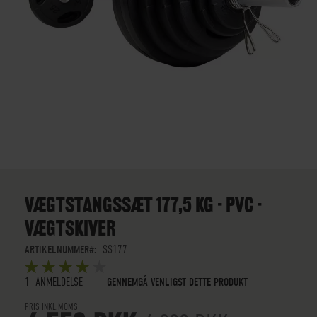
GÅ
TIL
STARTEN
VÆGTSTANGSSÆT 177,5 KG - PVC -
AF
VÆGTSKIVER
BILLEDGALLERIET
ARTIKELNUMMER
SS177
BEDØMMELSE:
5
5
OUT OF
STARS
1
ANMELDELSE
GENNEMGÅ VENLIGST DETTE PRODUKT
PRIS INKL.MOMS