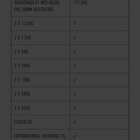
SKIVSTANGSÆT MED RECOIL
177,5KG
PVC 50MM VÆGTSKIVER
2 X 1.25KG
√
2 X 2.5KG
√
2 X 5KG
√
2 X 10KG
√
2 X 15KG
√
2 X 20KG
√
2 X 25KG
√
FJEDERLÅS
√
INTERNATIONAL SKIVSTANG TIL
√