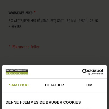
VÆGTSKIVER 25KG
2 X VÆGTSKIVER MED HÅNDTAG (PVC) SORT - 50 MM - RECOIL -25 KG
+
674 DKK
* Påkrævede felter
LÆG I KURV
SAMTYKKE
DETALJER
OM
DENNE HJEMMESIDE BRUGER COOKIES