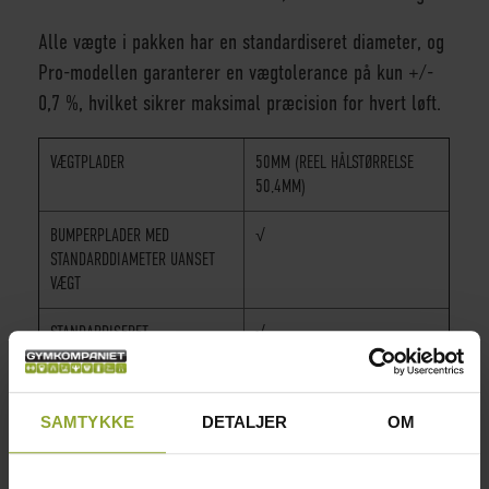
Alle vægte i pakken har en standardiseret diameter, og
Pro-modellen garanterer en vægtolerance på kun +/-
0,7 %, hvilket sikrer maksimal præcision for hvert løft.
VÆGTPLADER
50MM (REEL HÅLSTØRRELSE
50,4MM)
BUMPERPLADER MED
√
STANDARDDIAMETER UANSET
VÆGT
STANDARDISERET
√
FARVEKODNING PÅ PLADERNE
FOR LETTERE IDENTIFIKATION
AF VÆGT
SAMTYKKE
DETALJER
OM
MAKSIMAL VÆGTAFVIGELSE
0,7%