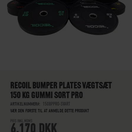
GÅ
TIL
STARTEN
RECOIL BUMPER PLATES VÆGTSÆT
AF
150 KG GUMMI SORT PRO
BILLEDGALLERIET
ARTIKELNUMMER
150BPPRO-SVART
VÆR DEN FØRSTE TIL AT ANMELDE DETTE PRODUKT
PRIS INKL.MOMS
6.170 DKK