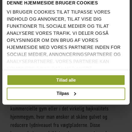
DENNE HJEMMESIDE BRUGER COOKIES
TESTET TIL 20.000 FALD
√
VI BRUGER COOKIES TIL AT TILPASSE VORES
SKAL SLIPPES PÅ
√
INDHOLD OG ANNONCER, TIL AT VISE DIG
STØDDÆMPENDE GUMMIGULV
FUNKTIONER TIL SOCIALE MEDIER OG TIL AT
PÅ MINDST 20MM
ANALYSERE VORES TRAFIK. VI DELER OGSÅ
OPLYSNINGER OM DIN BRUG AF VORES
FREMSTILLET I FRISK GUMMI
√
HJEMMESIDE MED VORES PARTNERE INDEN FOR
SOCIALE MEDIER, ANNONCERINGSPARTNERE OG
INDERRING I RUSTFRIT STÅL
√
ANALYSEPARTNERE. VORES PARTNERE KAN
KOMBINERE DISSE DATA MED ANDRE
VÆGTPLADER I PAKKEN: (2 STK.
5, 10, 15, 20 OG 25KG
OPLYSNINGER, DU HAR GIVET DEM, ELLER SOM DE
AF HVER VÆGT)
Tillad alle
HAR INDSAMLET FRA DIN BRUG AF DERES
TJENESTER.
Tilpas
Bumperplader, der fungerer fremragende i
kommercielle gym eller i det virkelig højkvalitets
hjemmegym, hvor man ønsker at skåne gulvet og
reducere lydniveauet fra vægtpladerne. Disse