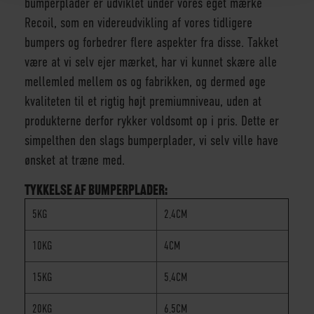
bumperplader er udviklet under vores eget mærke
Recoil, som en videreudvikling af vores tidligere
bumpers og forbedrer flere aspekter fra disse. Takket
være at vi selv ejer mærket, har vi kunnet skære alle
mellemled mellem os og fabrikken, og dermed øge
kvaliteten til et rigtig højt premiumniveau, uden at
produkterne derfor rykker voldsomt op i pris. Dette er
simpelthen den slags bumperplader, vi selv ville have
ønsket at træne med.
TYKKELSE AF BUMPERPLADER:
5KG
2,4CM
10KG
4CM
15KG
5,4CM
20KG
6,5CM