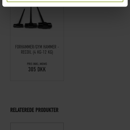
FORHAMMER/GYM HAMMER -
RECOIL (4 KG-12 KG)
PRIS INKL.MOMS
305 DKK
RELATEREDE PRODUKTER