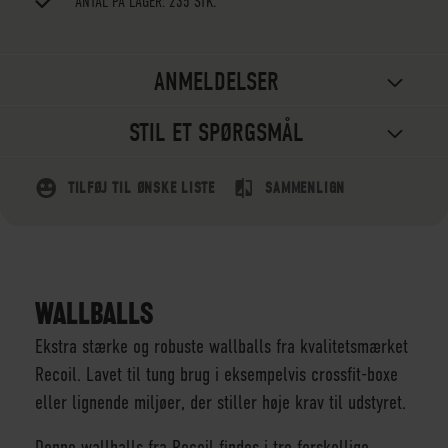
ANTAL PÅ LAGER: 235 STK.
ANMELDELSER
STIL ET SPØRGSMÅL
TILFØJ TIL ØNSKE LISTE
SAMMENLIGN
WALLBALLS
Ekstra stærke og robuste wallballs fra kvalitetsmærket
Recoil. Lavet til tung brug i eksempelvis crossfit-boxe
eller lignende miljøer, der stiller høje krav til udstyret.
Denne wallballs fra Recoil findes i tre forskellige