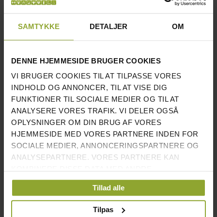
helkropsøvelser.
SAMTYKKE
DETALJER
OM
Med en lidt større diameter end medicinbolde og med
en blødere overflade egner den sig godt til forskellige
kastøvelser mellem personer.
DENNE HJEMMESIDE BRUGER COOKIES
VI BRUGER COOKIES TIL AT TILPASSE VORES
Obs: Wallballs skal ikke bruges som slamballs. De skal
INDHOLD OG ANNONCER, TIL AT VISE DIG
ikke smides i jorden.
FUNKTIONER TIL SOCIALE MEDIER OG TIL AT
ANALYSERE VORES TRAFIK. VI DELER OGSÅ
OPLYSNINGER OM DIN BRUG AF VORES
Du finder alle vores forskellige modeller af
gymbolde
HJEMMESIDE MED VORES PARTNERE INDEN FOR
her!
SOCIALE MEDIER, ANNONCERINGSPARTNERE OG
ANALYSEPARTNERE. VORES PARTNERE KAN
KOMBINERE DISSE DATA MED ANDRE
VI FANDT ANDRE PRODUKTER DU MÅSKE KAN LIDE!
OPLYSNINGER, DU HAR GIVET DEM, ELLER SOM DE
Tillad alle
HAR INDSAMLET FRA DIN BRUG AF DERES
TJENESTER.
Tilpas