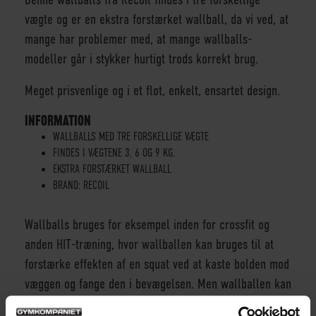
vægte og er en ekstra forstærket wallball, da vi ved, at
mange har problemer med, at mange wallballs-
modeller går i stykker hurtigt trods korrekt brug.
Meget prisvenlige og i et flot, enkelt, ensartet design.
INFORMATION
WALLBALLS MED TRE FORSKELLIGE VÆGTE
FINDES I VÆGTENE 3, 6 OG 9 KG.
EKSTRA FORSTÆRKET WALLBALL
BRAND: RECOIL
Wallballs bruges for eksempel inden for crossfit og
anden HIT-træning, hvor wallballen kan bruges til at
forstærke effekten af en squat ved at kaste bolden mod
væggen og fange den i bevægelsen. Men wallballen kan
også bruges som en medicinbold i en række forskellige