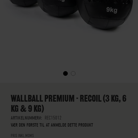
GÅ
TIL
STARTEN
WALLBALL PREMIUM - RECOIL (3 KG, 6
AF
KG & 9 KG)
BILLEDGALLERIET
ARTIKELNUMMER
REC15012
VÆR DEN FØRSTE TIL AT ANMELDE DETTE PRODUKT
PRIS INKL.MOMS