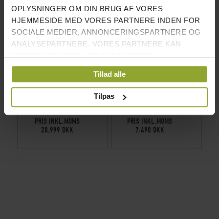
OPLYSNINGER OM DIN BRUG AF VORES
HJEMMESIDE MED VORES PARTNERE INDEN FOR
SOCIALE MEDIER, ANNONCERINGSPARTNERE OG
ANALYSEPARTNERE. VORES PARTNERE KAN
KOMBINERE DISSE DATA MED ANDRE
OPLYSNINGER, DU HAR GIVET DEM, ELLER SOM DE
Tillad alle
HAR INDSAMLET FRA DIN BRUG AF DERES
TJENESTER.
RECOIL RIGG FRITSTÅENDE SORT
RECOIL RIGG VÆGMONTERET
Tilpas
SORT
PRIS INKL.MOMS
PRIS INKL.MOMS
20.999 DKK
7.490 DKK