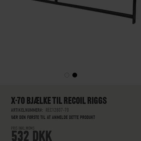
GÅ
TIL
STARTEN
X-70 BJÆLKE TIL RECOIL RIGGS
AF
BILLEDGALLERIET
ARTIKELNUMMER
REC12807-70
VÆR DEN FØRSTE TIL AT ANMELDE DETTE PRODUKT
PRIS INKL.MOMS
532 DKK