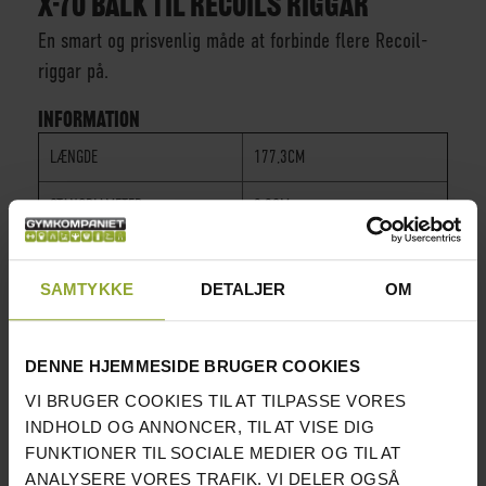
X-70 BALK TIL RECOILS RIGGAR
En smart og prisvenlig måde at forbinde flere Recoil-
riggar på.
INFORMATION
LÆNGDE
177,3CM
STANGDIAMETER
3,3CM
BREDDE MELLEM STÆNGERNE
25CM
SAMTYKKE
DETALJER
OM
HØJDE PLADE
35CM
Du finder alle vores skivstångsställninger her.
DENNE HJEMMESIDE BRUGER COOKIES
VI BRUGER COOKIES TIL AT TILPASSE VORES
VI FANDT ANDRE PRODUKTER DU MÅSKE KAN LIDE!
INDHOLD OG ANNONCER, TIL AT VISE DIG
FUNKTIONER TIL SOCIALE MEDIER OG TIL AT
ANALYSERE VORES TRAFIK. VI DELER OGSÅ