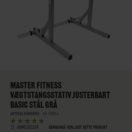
GÅ
TIL
STARTEN
MASTER FITNESS
AF
VÆGTSTANGSSTATIV JUSTERBART
BILLEDGALLERIET
BASIC STÅL GRÅ
ARTIKELNUMMER
68-50846
BEDØMMELSE:
5
5
OUT OF
STARS
12
ANMELDELSER
GENNEMGÅ VENLIGST DETTE PRODUKT