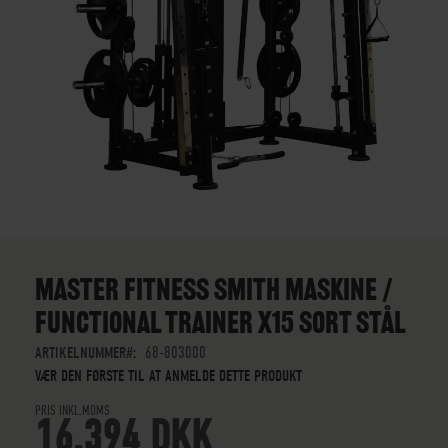
GÅ
TIL
STARTEN
MASTER FITNESS SMITH MASKINE /
AF
FUNCTIONAL TRAINER X15 SORT STÅL
BILLEDGALLERIET
ARTIKELNUMMER
68-803000
VÆR DEN FØRSTE TIL AT ANMELDE DETTE PRODUKT
PRIS INKL.MOMS
16.394 DKK