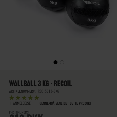
GÅ
TIL
STARTEN
WALLBALL 3 KG - RECOIL
AF
BILLEDGALLERIET
ARTIKELNUMMER
REC15012-3KG
BEDØMMELSE:
5
5
OUT OF
STARS
1
ANMELDELSE
GENNEMGÅ VENLIGST DETTE PRODUKT
PRIS INKL.MOMS